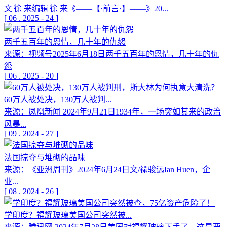
文|徐 来编辑|徐 来《——【·前言·】——》20...
[
06
.
2025
-
24
]
两千五百年的恩情，几十年的仇怨
来源：视频号2025年6月18日两千五百年的恩情，几十年的仇
怨
[
06
.
2025
-
20
]
60万人被处决，130万人被判...
来源：凤凰新闻 2024年9月21日1934年，一场突如其来的政治
风暴...
[
09
.
2024
-
27
]
法国掠夺与堆砌的品味
来源：《亚洲周刊》2024年6月24日文/禤骏远Ian Huen，企
业...
[
08
.
2024
-
26
]
学印度？福耀玻璃美国公司突然被...