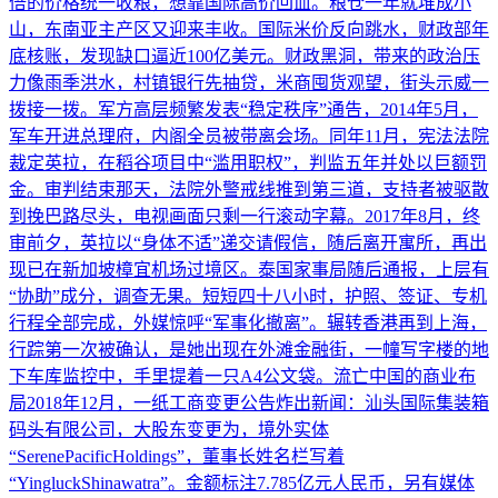
倍的价格统一收粮，想靠国际高价回血。粮仓一年就堆成小
山，东南亚主产区又迎来丰收。国际米价反向跳水，财政部年
底核账，发现缺口逼近100亿美元。财政黑洞，带来的政治压
力像雨季洪水，村镇银行先抽贷，米商囤货观望，街头示威一
拨接一拨。军方高层频繁发表“稳定秩序”通告，2014年5月，
军车开进总理府，内阁全员被带离会场。同年11月，宪法法院
裁定英拉，在稻谷项目中“滥用职权”，判监五年并处以巨额罚
金。审判结束那天，法院外警戒线推到第三道，支持者被驱散
到挽巴路尽头，电视画面只剩一行滚动字幕。2017年8月，终
审前夕，英拉以“身体不适”递交请假信，随后离开寓所，再出
现已在新加坡樟宜机场过境区。泰国家事局随后通报，上层有
“协助”成分，调查无果。短短四十八小时，护照、签证、专机
行程全部完成，外媒惊呼“军事化撤离”。辗转香港再到上海，
行踪第一次被确认，是她出现在外滩金融街，一幢写字楼的地
下车库监控中，手里提着一只A4公文袋。流亡中国的商业布
局2018年12月，一纸工商变更公告炸出新闻：汕头国际集装箱
码头有限公司，大股东变更为，境外实体
“SerenePacificHoldings”，董事长姓名栏写着
“YingluckShinawatra”。金额标注7.785亿元人民币，另有媒体