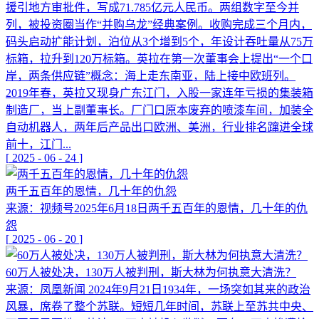
援引地方审批件，写成71.785亿元人民币。两组数字至今并
列，被投资圈当作“并购乌龙”经典案例。收购完成三个月内，
码头启动扩能计划，泊位从3个增到5个，年设计吞吐量从75万
标箱，拉升到120万标箱。英拉在第一次董事会上提出“一个口
岸，两条供应链”概念：海上走东南亚，陆上接中欧班列。
2019年春，英拉又现身广东江门，入股一家连年亏损的集装箱
制造厂，当上副董事长。厂门口原本废弃的喷漆车间，加装全
自动机器人，两年后产品出口欧洲、美洲，行业排名蹿进全球
前十，江门...
[
2025
-
06
-
24
]
两千五百年的恩情，几十年的仇怨
来源：视频号2025年6月18日两千五百年的恩情，几十年的仇
怨
[
2025
-
06
-
20
]
60万人被处决，130万人被判刑，斯大林为何执意大清洗？
来源：凤凰新闻 2024年9月21日1934年，一场突如其来的政治
风暴，席卷了整个苏联。短短几年时间，苏联上至苏共中央、