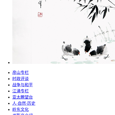
彦山专栏
时政评谈
战争与和平
江涌专栏
亚太瞭望台
人·自然·历史
岭东文化