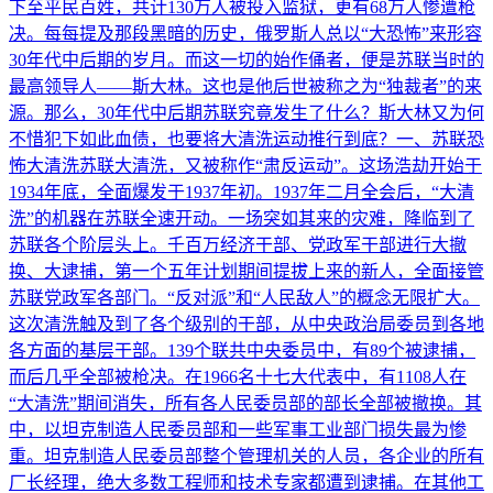
下至平民百姓，共计130万人被投入监狱，更有68万人惨遭枪
决。每每提及那段黑暗的历史，俄罗斯人总以“大恐怖”来形容
30年代中后期的岁月。而这一切的始作俑者，便是苏联当时的
最高领导人——斯大林。这也是他后世被称之为“独裁者”的来
源。那么，30年代中后期苏联究竟发生了什么？斯大林又为何
不惜犯下如此血债，也要将大清洗运动推行到底？一、苏联恐
怖大清洗苏联大清洗，又被称作“肃反运动”。这场浩劫开始于
1934年底，全面爆发于1937年初。1937年二月全会后，“大清
洗”的机器在苏联全速开动。一场突如其来的灾难，降临到了
苏联各个阶层头上。千百万经济干部、党政军干部进行大撤
换、大逮捕，第一个五年计划期间提拔上来的新人，全面接管
苏联党政军各部门。“反对派”和“人民敌人”的概念无限扩大。
这次清洗触及到了各个级别的干部，从中央政治局委员到各地
各方面的基层干部。139个联共中央委员中，有89个被逮捕，
而后几乎全部被枪决。在1966名十七大代表中，有1108人在
“大清洗”期间消失，所有各人民委员部的部长全部被撤换。其
中，以坦克制造人民委员部和一些军事工业部门损失最为惨
重。坦克制造人民委员部整个管理机关的人员，各企业的所有
厂长经理，绝大多数工程师和技术专家都遭到逮捕。在其他工