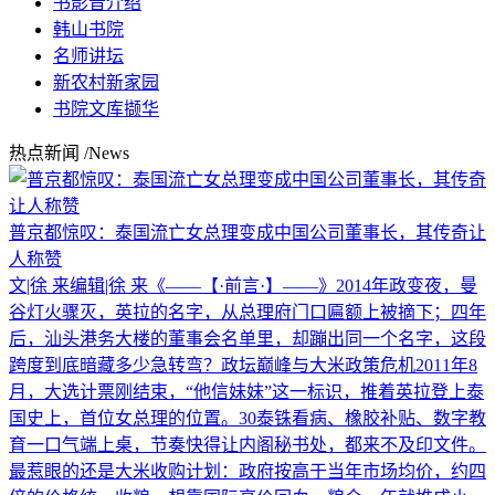
书影音介绍
韩山书院
名师讲坛
新农村新家园
书院文库撷华
热点新闻
/News
普京都惊叹：泰国流亡女总理变成中国公司董事长，其传奇让
人称赞
文|徐 来编辑|徐 来《——【·前言·】——》2014年政变夜，曼
谷灯火骤灭，英拉的名字，从总理府门口匾额上被摘下；四年
后，汕头港务大楼的董事会名单里，却蹦出同一个名字，这段
跨度到底暗藏多少急转弯？政坛巅峰与大米政策危机2011年8
月，大选计票刚结束，“他信妹妹”这一标识，推着英拉登上泰
国史上，首位女总理的位置。30泰铢看病、橡胶补贴、数字教
育一口气端上桌，节奏快得让内阁秘书处，都来不及印文件。
最惹眼的还是大米收购计划：政府按高于当年市场均价，约四