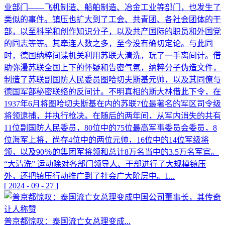
业部门——飞机制造、船舶制造、冶金工业等部门，也发生了
类似的事件。镇压也扩大到了工会、共青团、各社会团体的干
部，以至科学和创作知识分子，以及共产国际的职员和外国党
的同志等等。其牵连人数之多，至今没有确切定论。与此同
时，德国纳粹间谍机关利用苏联大清洗，玩了一手离间计。借
助弥漫苏联全国上下的怀疑和告密气氛，纳粹分子伪造文件，
制造了苏联副国防人民委员图哈切夫斯基元帅，以及其同僚与
德国军部秘密联络的反间计。不明真相的斯大林借此下令，在
1937年6月将图哈切夫斯基在内的苏联7位最著名的军区司令级
将领逮捕，并执行枪决。在随后的两年间，从军内消失的共有
11位副国防人民委员，80位中的75位最高军事委员会委员，8
位海军上将，尚存4位中的两位元帅，16位中的14位军级将
领，以及90％的集团军将领和总计8万名当中的3.5万名军官。
“大清洗” 运动除对各部门领导人、干部进行了大规模镇压
外，还把镇压行动推广到了社会广大阶层中。1...
[
2024
-
09
-
27
]
普京都惊叹：泰国流亡女总理变成...