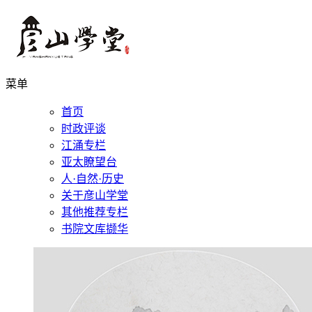
菜单
首页
时政评谈
江涌专栏
亚太瞭望台
人·自然·历史
关于彦山学堂
其他推荐专栏
书院文库撷华