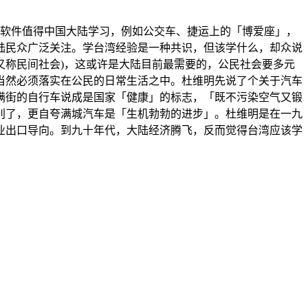
社会的软件值得中国大陆学习，例如公交车、捷运上的「博爱座」，
陆民众广泛关注。学台湾经验是一种共识，但该学什么，却众说
y，又称民间社会)，这或许是大陆目前最需要的，公民社会要多元
当然必须落实在公民的日常生活之中。杜维明先说了个关于汽车
满街的自行车说成是国家「健康」的标志，「既不污染空气又锻
别了，更自夸满城汽车是「生机勃勃的进步」。杜维明是在一九
业出口导向。到九十年代，大陆经济腾飞，反而觉得台湾应该学