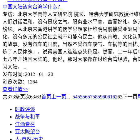
中国大陆该向台湾学什么？
专访：北京大学高等人文研究院 院长、哈佛大学研究教授杜维明
人们讲话温和，没有暴戾之气，服务业水平高，富而好礼。多
纷纭。从北京来香港讲学的儒学思想家杜维明周前接受亚洲周刊采访
化，没有多元的公民社会就不可能有民主。他从宗教、文化认
的故事。没有汽车的国度，当然不受汽车废气、车祸等的困扰
炼了人民体魄」，说得美国人连连点头称是。然而，二十年后
七八年开始回大陆的。他说，那时大家都在讨论台湾经验，台
习大陆，...
发布时间:
2012
-
01
-
20
浏览次数：
1264
查看详情>>
共
373
条
页次63/63
首页
上一页
...
54
55
56
57
58
59
60
61
62
63
下一页
时政评谈
战争与和平
江涌专栏
亚太瞭望台
人·自然·历史