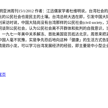
亚洲周刊15/1/2012 作者：江迅儒家学者杜维明说，台湾
元的公民社会也是民主的土壤。台湾总统大选在即，引发中国大
时说，中国大陆尚没有台湾那样的公民社会(civil societ
同谈到公民社会，认为公民社会离不开群体和批判的自我意识，
。一九七一年美中关系解冻、首批美国官员抵达北京，周恩来把
中国人毫不犹豫，实是争先恐后地向这种「健康」的生活方式告
湾是四小龙，可以学习台湾发展经济的经验，即主要是中小型企
尾页