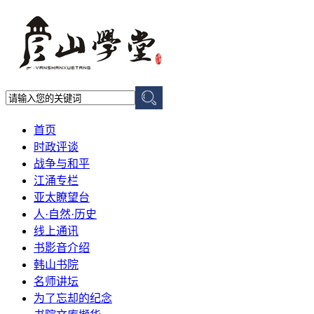
首页
时政评谈
战争与和平
江涌专栏
亚太瞭望台
人·自然·历史
线上通讯
书影音介绍
韩山书院
名师讲坛
为了忘却的纪念