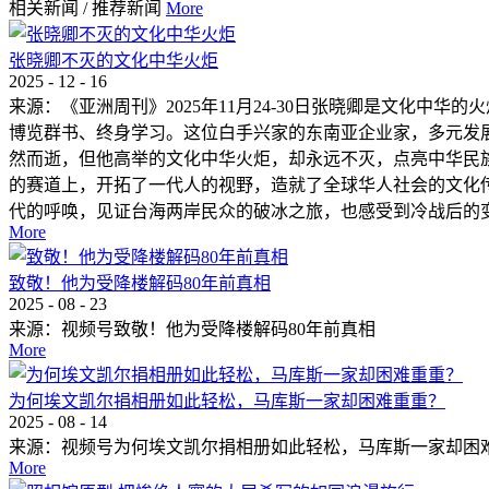
相关新闻
/
推荐新闻
More
张晓卿不灭的文化中华火炬
2025
-
12
-
16
来源：《亚洲周刊》2025年11月24-30日张晓卿是文化
博览群书、终身学习。这位白手兴家的东南亚企业家，多元发
然而逝，但他高举的文化中华火炬，却永远不灭，点亮中华民
的赛道上，开拓了一代人的视野，造就了全球华人社会的文化
代的呼唤，见证台海两岸民众的破冰之旅，也感受到冷战后的变
More
致敬！他为受降楼解码80年前真相
2025
-
08
-
23
来源：视频号致敬！他为受降楼解码80年前真相
More
为何埃文凯尔捐相册如此轻松，马库斯一家却困难重重？
2025
-
08
-
14
来源：视频号为何埃文凯尔捐相册如此轻松，马库斯一家却困
More