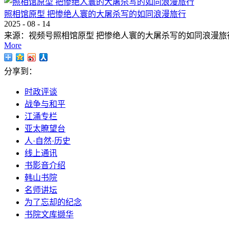
照相馆原型 把惨绝人寰的大屠杀写的如同浪漫旅行
2025
-
08
-
14
来源：视频号照相馆原型 把惨绝人寰的大屠杀写的如同浪漫旅
More
分享到：
时政评谈
战争与和平
江涌专栏
亚太瞭望台
人·自然·历史
线上通讯
书影音介绍
韩山书院
名师讲坛
为了忘却的纪念
书院文库撷华