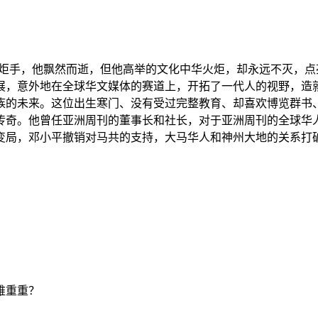
中华的火炬手，他飘然而逝，但他高举的文化中华火炬，却永远不灭
展，意外地在全球华文媒体的赛道上，开拓了一代人的视野，造
族的未来。这位出生寒门、没有受过完整教育、却喜欢博览群书
传奇。他曾任亚洲周刊的董事长和社长，对于亚洲周刊的全球华
局，邓小平撤销对马共的支持，大马华人和神州大地的关系打破政
难重重？