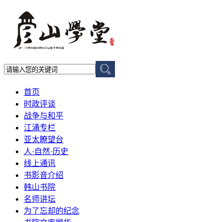
首页
时政评谈
战争与和平
江涌专栏
亚太瞭望台
人·自然·历史
线上通讯
书影音介绍
韩山书院
名师讲坛
为了忘却的纪念