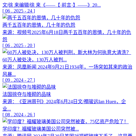
文|徐 来编辑|徐 来《——【·前言·】——》20...
[
06
.
2025
-
24
]
两千五百年的恩情，几十年的仇怨
来源：视频号2025年6月18日两千五百年的恩情，几十年的仇
怨
[
06
.
2025
-
20
]
60万人被处决，130万人被判...
来源：凤凰新闻 2024年9月21日1934年，一场突如其来的政治
风暴...
[
09
.
2024
-
27
]
法国掠夺与堆砌的品味
来源：《亚洲周刊》2024年6月24日文/禤骏远Ian Huen，企
业...
[
08
.
2024
-
26
]
学印度？福耀玻璃美国公司突然被...