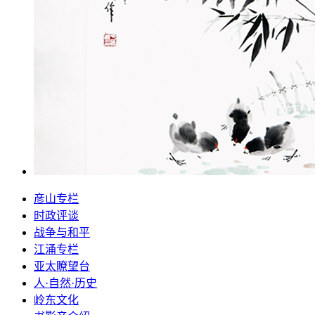
彦山专栏
时政评谈
战争与和平
江涌专栏
亚太瞭望台
人·自然·历史
岭东文化