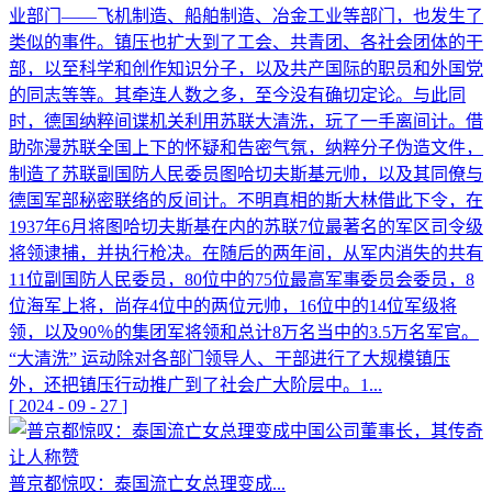
业部门——飞机制造、船舶制造、冶金工业等部门，也发生了
类似的事件。镇压也扩大到了工会、共青团、各社会团体的干
部，以至科学和创作知识分子，以及共产国际的职员和外国党
的同志等等。其牵连人数之多，至今没有确切定论。与此同
时，德国纳粹间谍机关利用苏联大清洗，玩了一手离间计。借
助弥漫苏联全国上下的怀疑和告密气氛，纳粹分子伪造文件，
制造了苏联副国防人民委员图哈切夫斯基元帅，以及其同僚与
德国军部秘密联络的反间计。不明真相的斯大林借此下令，在
1937年6月将图哈切夫斯基在内的苏联7位最著名的军区司令级
将领逮捕，并执行枪决。在随后的两年间，从军内消失的共有
11位副国防人民委员，80位中的75位最高军事委员会委员，8
位海军上将，尚存4位中的两位元帅，16位中的14位军级将
领，以及90％的集团军将领和总计8万名当中的3.5万名军官。
“大清洗” 运动除对各部门领导人、干部进行了大规模镇压
外，还把镇压行动推广到了社会广大阶层中。1...
[
2024
-
09
-
27
]
普京都惊叹：泰国流亡女总理变成...