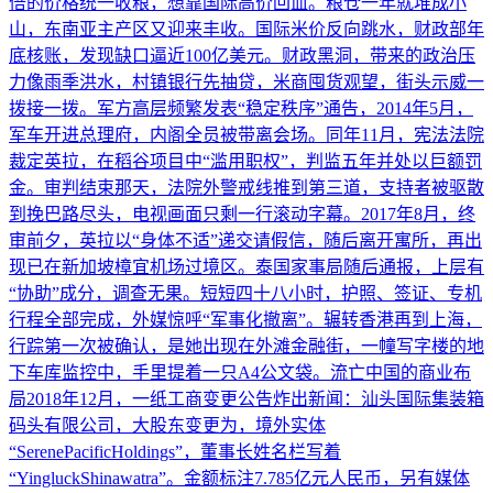
倍的价格统一收粮，想靠国际高价回血。粮仓一年就堆成小
山，东南亚主产区又迎来丰收。国际米价反向跳水，财政部年
底核账，发现缺口逼近100亿美元。财政黑洞，带来的政治压
力像雨季洪水，村镇银行先抽贷，米商囤货观望，街头示威一
拨接一拨。军方高层频繁发表“稳定秩序”通告，2014年5月，
军车开进总理府，内阁全员被带离会场。同年11月，宪法法院
裁定英拉，在稻谷项目中“滥用职权”，判监五年并处以巨额罚
金。审判结束那天，法院外警戒线推到第三道，支持者被驱散
到挽巴路尽头，电视画面只剩一行滚动字幕。2017年8月，终
审前夕，英拉以“身体不适”递交请假信，随后离开寓所，再出
现已在新加坡樟宜机场过境区。泰国家事局随后通报，上层有
“协助”成分，调查无果。短短四十八小时，护照、签证、专机
行程全部完成，外媒惊呼“军事化撤离”。辗转香港再到上海，
行踪第一次被确认，是她出现在外滩金融街，一幢写字楼的地
下车库监控中，手里提着一只A4公文袋。流亡中国的商业布
局2018年12月，一纸工商变更公告炸出新闻：汕头国际集装箱
码头有限公司，大股东变更为，境外实体
“SerenePacificHoldings”，董事长姓名栏写着
“YingluckShinawatra”。金额标注7.785亿元人民币，另有媒体