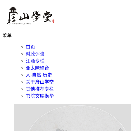
菜单
首页
时政评谈
江涌专栏
亚太瞭望台
人·自然·历史
关于彦山学堂
其他推荐专栏
书院文库撷华