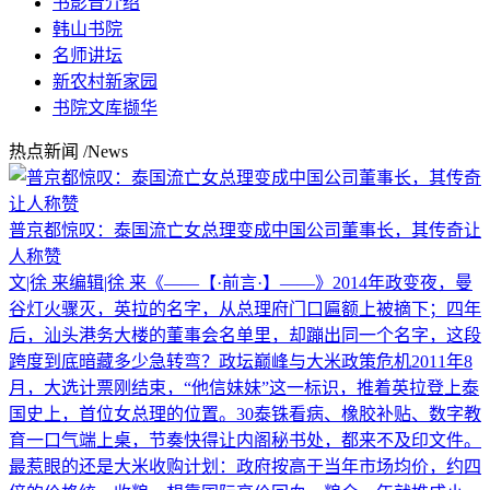
书影音介绍
韩山书院
名师讲坛
新农村新家园
书院文库撷华
热点新闻
/News
普京都惊叹：泰国流亡女总理变成中国公司董事长，其传奇让
人称赞
文|徐 来编辑|徐 来《——【·前言·】——》2014年政变夜，曼
谷灯火骤灭，英拉的名字，从总理府门口匾额上被摘下；四年
后，汕头港务大楼的董事会名单里，却蹦出同一个名字，这段
跨度到底暗藏多少急转弯？政坛巅峰与大米政策危机2011年8
月，大选计票刚结束，“他信妹妹”这一标识，推着英拉登上泰
国史上，首位女总理的位置。30泰铢看病、橡胶补贴、数字教
育一口气端上桌，节奏快得让内阁秘书处，都来不及印文件。
最惹眼的还是大米收购计划：政府按高于当年市场均价，约四