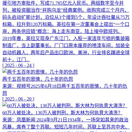
援引地方审批件，写成71.785亿元人民币。两组数字至今并
列，被投资圈当作“并购乌龙”经典案例。收购完成三个月内，
码头启动扩能计划，泊位从3个增到5个，年设计吞吐量从75万
标箱，拉升到120万标箱。英拉在第一次董事会上提出“一个口
岸，两条供应链”概念：海上走东南亚，陆上接中欧班列。
2019年春，英拉又现身广东江门，入股一家连年亏损的集装箱
制造厂，当上副董事长。厂门口原本废弃的喷漆车间，加装全
自动机器人，两年后产品出口欧洲、美洲，行业排名蹿进全球
前十，江门...
[
2025
-
06
-
24
]
两千五百年的恩情，几十年的仇怨
来源：视频号2025年6月18日两千五百年的恩情，几十年的仇
怨
[
2025
-
06
-
20
]
60万人被处决，130万人被判刑，斯大林为何执意大清洗？
来源：凤凰新闻 2024年9月21日1934年，一场突如其来的政治
风暴，席卷了整个苏联。短短几年时间，苏联上至苏共中央、