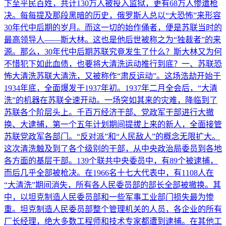
下至平民百姓，共计130万人被投入监狱，更有68万人惨遭枪
决。每每提及那段黑暗的历史，俄罗斯人总以“大恐怖”来形容
30年代中后期的岁月。而这一切的始作俑者，便是苏联当时的
最高领导人——斯大林。这也是他后世被称之为“独裁者”的来
源。那么，30年代中后期苏联究竟发生了什么？斯大林又为何
不惜犯下如此血债，也要将大清洗运动推行到底？一、苏联恐
怖大清洗苏联大清洗，又被称作“肃反运动”。这场浩劫开始于
1934年底，全面爆发于1937年初。1937年二月全会后，“大清
洗”的机器在苏联全速开动。一场突如其来的灾难，降临到了
苏联各个阶层头上。千百万经济干部、党政军干部进行大撤
换、大逮捕，第一个五年计划期间提拔上来的新人，全面接管
苏联党政军各部门。“反对派”和“人民敌人”的概念无限扩大。
这次清洗触及到了各个级别的干部，从中央政治局委员到各地
各方面的基层干部。139个联共中央委员中，有89个被逮捕，
而后几乎全部被枪决。在1966名十七大代表中，有1108人在
“大清洗”期间消失，所有各人民委员部的部长全部被撤换。其
中，以坦克制造人民委员部和一些军事工业部门损失最为惨
重。坦克制造人民委员部整个管理机关的人员，各企业的所有
厂长经理，绝大多数工程师和技术专家都遭到逮捕。在其他工