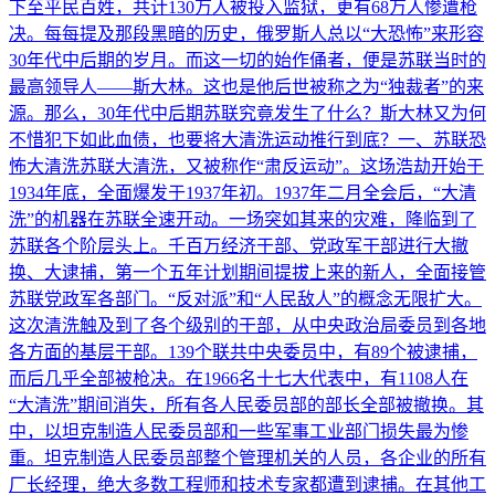
下至平民百姓，共计130万人被投入监狱，更有68万人惨遭枪
决。每每提及那段黑暗的历史，俄罗斯人总以“大恐怖”来形容
30年代中后期的岁月。而这一切的始作俑者，便是苏联当时的
最高领导人——斯大林。这也是他后世被称之为“独裁者”的来
源。那么，30年代中后期苏联究竟发生了什么？斯大林又为何
不惜犯下如此血债，也要将大清洗运动推行到底？一、苏联恐
怖大清洗苏联大清洗，又被称作“肃反运动”。这场浩劫开始于
1934年底，全面爆发于1937年初。1937年二月全会后，“大清
洗”的机器在苏联全速开动。一场突如其来的灾难，降临到了
苏联各个阶层头上。千百万经济干部、党政军干部进行大撤
换、大逮捕，第一个五年计划期间提拔上来的新人，全面接管
苏联党政军各部门。“反对派”和“人民敌人”的概念无限扩大。
这次清洗触及到了各个级别的干部，从中央政治局委员到各地
各方面的基层干部。139个联共中央委员中，有89个被逮捕，
而后几乎全部被枪决。在1966名十七大代表中，有1108人在
“大清洗”期间消失，所有各人民委员部的部长全部被撤换。其
中，以坦克制造人民委员部和一些军事工业部门损失最为惨
重。坦克制造人民委员部整个管理机关的人员，各企业的所有
厂长经理，绝大多数工程师和技术专家都遭到逮捕。在其他工