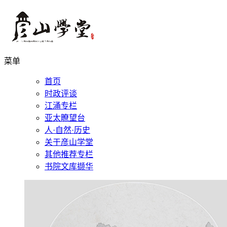
菜单
首页
时政评谈
江涌专栏
亚太瞭望台
人·自然·历史
关于彦山学堂
其他推荐专栏
书院文库撷华