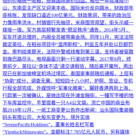
倍的价格统一收粮，想靠国际高价回血。粮仓一年就堆成小
山，东南亚主产区又迎来丰收。国际米价反向跳水，财政部年
底核账，发现缺口逼近100亿美元。财政黑洞，带来的政治压
力像雨季洪水，村镇银行先抽贷，米商囤货观望，街头示威一
拨接一拨。军方高层频繁发表“稳定秩序”通告，2014年5月，
军车开进总理府，内阁全员被带离会场。同年11月，宪法法院
裁定英拉，在稻谷项目中“滥用职权”，判监五年并处以巨额罚
金。审判结束那天，法院外警戒线推到第三道，支持者被驱散
到挽巴路尽头，电视画面只剩一行滚动字幕。2017年8月，终
审前夕，英拉以“身体不适”递交请假信，随后离开寓所，再出
现已在新加坡樟宜机场过境区。泰国家事局随后通报，上层有
“协助”成分，调查无果。短短四十八小时，护照、签证、专机
行程全部完成，外媒惊呼“军事化撤离”。辗转香港再到上海，
行踪第一次被确认，是她出现在外滩金融街，一幢写字楼的地
下车库监控中，手里提着一只A4公文袋。流亡中国的商业布
局2018年12月，一纸工商变更公告炸出新闻：汕头国际集装箱
码头有限公司，大股东变更为，境外实体
“SerenePacificHoldings”，董事长姓名栏写着
“YingluckShinawatra”。金额标注7.785亿元人民币，另有媒体