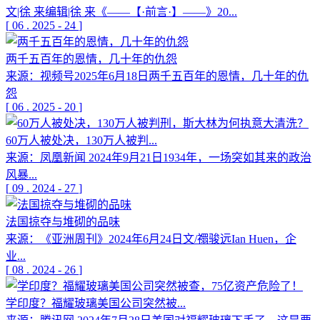
文|徐 来编辑|徐 来《——【·前言·】——》20...
[
06
.
2025
-
24
]
两千五百年的恩情，几十年的仇怨
来源：视频号2025年6月18日两千五百年的恩情，几十年的仇
怨
[
06
.
2025
-
20
]
60万人被处决，130万人被判...
来源：凤凰新闻 2024年9月21日1934年，一场突如其来的政治
风暴...
[
09
.
2024
-
27
]
法国掠夺与堆砌的品味
来源：《亚洲周刊》2024年6月24日文/禤骏远Ian Huen，企
业...
[
08
.
2024
-
26
]
学印度？福耀玻璃美国公司突然被...