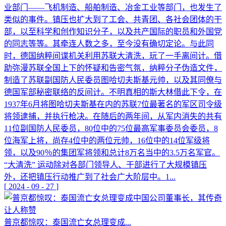
业部门——飞机制造、船舶制造、冶金工业等部门，也发生了
类似的事件。镇压也扩大到了工会、共青团、各社会团体的干
部，以至科学和创作知识分子，以及共产国际的职员和外国党
的同志等等。其牵连人数之多，至今没有确切定论。与此同
时，德国纳粹间谍机关利用苏联大清洗，玩了一手离间计。借
助弥漫苏联全国上下的怀疑和告密气氛，纳粹分子伪造文件，
制造了苏联副国防人民委员图哈切夫斯基元帅，以及其同僚与
德国军部秘密联络的反间计。不明真相的斯大林借此下令，在
1937年6月将图哈切夫斯基在内的苏联7位最著名的军区司令级
将领逮捕，并执行枪决。在随后的两年间，从军内消失的共有
11位副国防人民委员，80位中的75位最高军事委员会委员，8
位海军上将，尚存4位中的两位元帅，16位中的14位军级将
领，以及90％的集团军将领和总计8万名当中的3.5万名军官。
“大清洗” 运动除对各部门领导人、干部进行了大规模镇压
外，还把镇压行动推广到了社会广大阶层中。1...
[
2024
-
09
-
27
]
普京都惊叹：泰国流亡女总理变成...