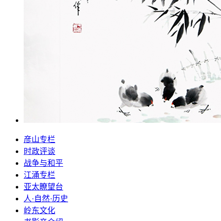
彦山专栏
时政评谈
战争与和平
江涌专栏
亚太瞭望台
人·自然·历史
岭东文化