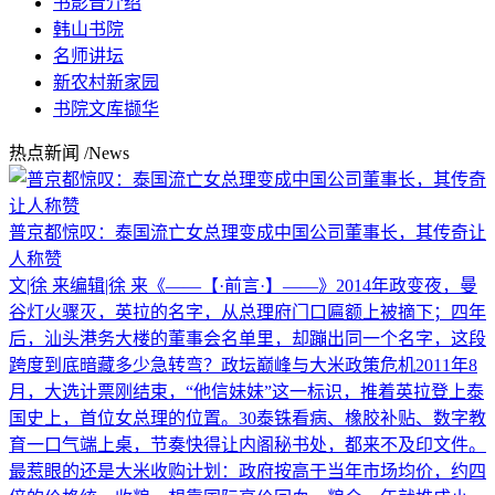
书影音介绍
韩山书院
名师讲坛
新农村新家园
书院文库撷华
热点新闻
/News
普京都惊叹：泰国流亡女总理变成中国公司董事长，其传奇让
人称赞
文|徐 来编辑|徐 来《——【·前言·】——》2014年政变夜，曼
谷灯火骤灭，英拉的名字，从总理府门口匾额上被摘下；四年
后，汕头港务大楼的董事会名单里，却蹦出同一个名字，这段
跨度到底暗藏多少急转弯？政坛巅峰与大米政策危机2011年8
月，大选计票刚结束，“他信妹妹”这一标识，推着英拉登上泰
国史上，首位女总理的位置。30泰铢看病、橡胶补贴、数字教
育一口气端上桌，节奏快得让内阁秘书处，都来不及印文件。
最惹眼的还是大米收购计划：政府按高于当年市场均价，约四