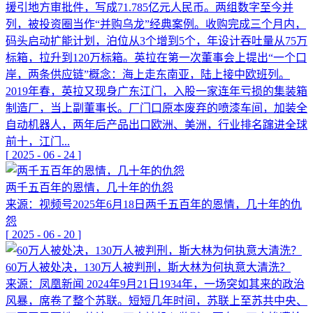
援引地方审批件，写成71.785亿元人民币。两组数字至今并
列，被投资圈当作“并购乌龙”经典案例。收购完成三个月内，
码头启动扩能计划，泊位从3个增到5个，年设计吞吐量从75万
标箱，拉升到120万标箱。英拉在第一次董事会上提出“一个口
岸，两条供应链”概念：海上走东南亚，陆上接中欧班列。
2019年春，英拉又现身广东江门，入股一家连年亏损的集装箱
制造厂，当上副董事长。厂门口原本废弃的喷漆车间，加装全
自动机器人，两年后产品出口欧洲、美洲，行业排名蹿进全球
前十，江门...
[
2025
-
06
-
24
]
两千五百年的恩情，几十年的仇怨
来源：视频号2025年6月18日两千五百年的恩情，几十年的仇
怨
[
2025
-
06
-
20
]
60万人被处决，130万人被判刑，斯大林为何执意大清洗？
来源：凤凰新闻 2024年9月21日1934年，一场突如其来的政治
风暴，席卷了整个苏联。短短几年时间，苏联上至苏共中央、