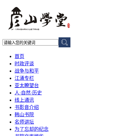
首页
时政评谈
战争与和平
江涌专栏
亚太瞭望台
人·自然·历史
线上通讯
书影音介绍
韩山书院
名师讲坛
为了忘却的纪念