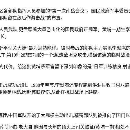
战区各部队指挥人员参加的“第一次南岳会议”。国民政府军事委员
部队留在敌后作游击战”的布置。
人民武装,更盘踞着大量游击化的国民政府正规军。黄埔一期生李
团长。
挥的“平型关大捷”最为耳熟能详。彼时参战的部队主力实系李默庵
,第10师28旅57团的一个连,遭敌坦克攻击,横碾该连的临时战
代价。给这批黄埔系军官留下深刻印象的是“日军训练精良,射击
击战成功战例。1938年春节,李默庵还专程跑到洪洞县牧马村八
师弟林彪,因赴苏联疗伤,从此在抗日战场上缺席。
转,中国军队开始了大规模主动出击,精锐部队则被推向了国门以
南等同期老大哥,他因与长年的顶头上司关麟征(黄埔一期)相处