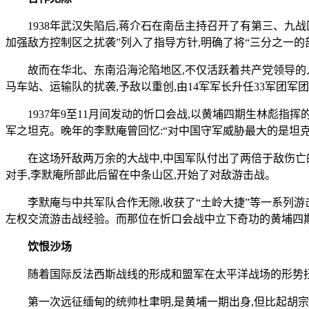
1938年武汉失陷后,蒋介石在南岳主持召开了有第三、九
加强敌方控制区之扰袭”列入了指导方针,明确了将“三分之一的
故而在华北、东南沿海沦陷地区,不仅活跃着共产党领导的
马车站、运输队的扰袭,予敌以重创,由14军军长升任33军团军
1937年9至11月间发动的忻口会战,以黄埔四期生林彪指
军之坦克。晚年的李默庵曾回忆:“对中国守军威胁最大的是坦克车
在这场歼敌两万余的大战中,中国军队付出了两倍于敌伤亡的
对手,李默庵所部此后留在中条山区,开始了对敌游击战。
李默庵与中共军队合作无隙,收获了“土岭大捷”等一系列游
左权交流游击战经验。而那位在忻口会战中立下奇功的黄埔四期
饮恨沙场
随着国际反法西斯战线的形成和盟军在太平洋战场的形势扭
第一次远征缅甸的统帅杜聿明,是黄埔一期出身,但比起胡宗