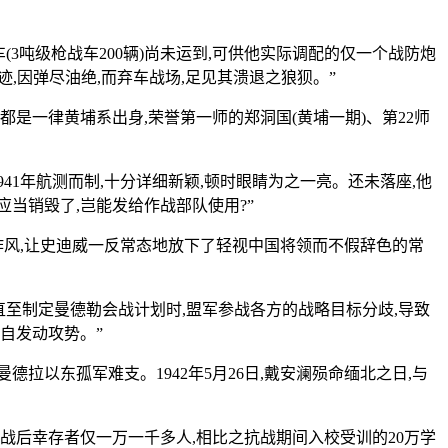
(3吨级枪战车200辆)尚未运到,可供他实际调配的仅一个战防炮
迹,因弹尽油绝,而弃车战场,足见其溃退之狼狈。”
也都是一律黄埔系出身,荣誉第一师的郑洞国(黄埔一期)、第22师
41年航测而制,十分详细新颖,顿时眼睛为之一亮。还未落座,他
应当销毁了,岂能发给作战部队使用?”
作风,让史迪威一反常态地放下了轻视中国将领而不假辞色的常
。直至制定曼德勒会战计划时,盟军参战各方的战略目标分歧,导致
自发动攻势。”
拉以东孤军难支。1942年5月26日,戴安澜殒命缅北之日,与
战后幸存者仅一万一千多人,相比之抗战期间入校受训的20万学