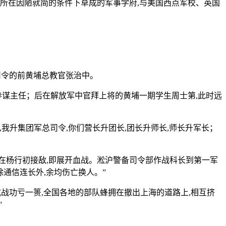
。这所在因陋就简的条件下草成的军事学府,与美国西点军校、英国
备司令的前黄埔总教官张治中。
参谋主任；后在解放军中官拜上将的黄埔一期学生周士第,此时远
,我升集团军总司令,你们营长升团长,团长升师长,师长升军长；
,在杨行初接敌,即展开血战。淞沪警备司令部作战科长到第一军
除通信连长外,余均伤亡换人。”
抗战功亏一篑,全国各地的部队蜂拥在撤出上海的道路上,相互挤
”