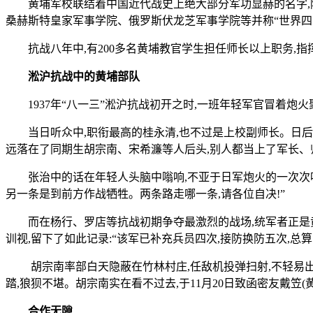
黄埔军校联结着中国近代战史上绝大部分军功显赫的名字,除
桑赫斯特皇家军事学院、俄罗斯伏龙芝军事学院等并称“世界四
抗战八年中,有200多名黄埔教官学生担任师长以上职务,
淞沪抗战中的黄埔部队
1937年“八一三”淞沪抗战初开之时,一班年轻军官冒着
当日听众中,职衔最高的桂永清,也不过是上校副师长。日
远落在了同期生胡宗南、宋希濂等人后头,别人都当上了军长、
张治中的话在年轻人头脑中嗡响,不亚于日军炮火的一次次叩
另一条是到前方作战牺牲。两条路走哪一条,请各位自决!”
而在杨行、罗店等抗战初期争夺最激烈的战场,统军者正是黄
训视,留下了如此记录:“该军已补充兵员四次,接防换防五次,总
胡宗南率部白天隐蔽在竹林村庄,任敌机投弹扫射,不轻易出
踏,狼狈不堪。胡宗南实在看不过去,于11月20日致函密友戴笠(
合作无隙