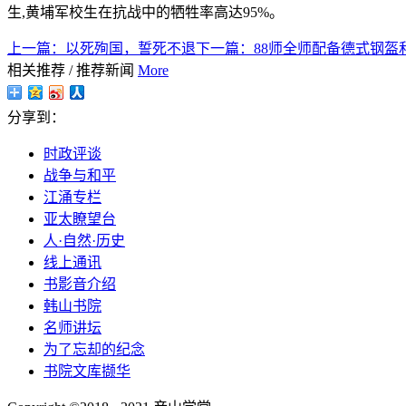
生,黄埔军校生在抗战中的牺牲率高达95%。
上一篇：
以死殉国，誓死不退
下一篇：
88师全师配备德式钢盔
相关推荐
/
推荐新闻
More
分享到：
时政评谈
战争与和平
江涌专栏
亚太瞭望台
人·自然·历史
线上通讯
书影音介绍
韩山书院
名师讲坛
为了忘却的纪念
书院文库撷华