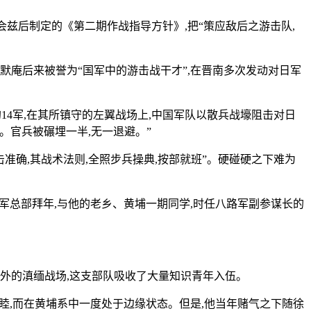
会兹后制定的《第二期作战指导方针》,把“策应敌后之游击队,
默庵后来被誉为“国军中的游击战干才”,在晋南多次发动对日军
的14军,在其所镇守的左翼战场上,中国军队以散兵战壕阻击对日
壕。官兵被碾埋一半,无一退避。”
准确,其战术法则,全照步兵操典,按部就班”。硬碰硬之下难为
路军总部拜年,与他的老乡、黄埔一期同学,时任八路军副参谋长的
外的滇缅战场,这支部队吸收了大量知识青年入伍。
不睦,而在黄埔系中一度处于边缘状态。但是,他当年赌气之下随徐