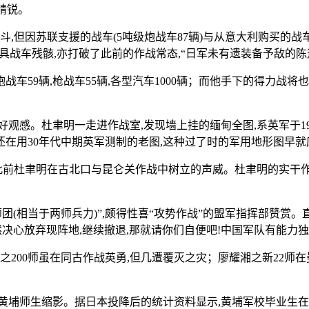
精锐。
,但因苏联支援的战车(5吨级炮战车87辆)与从意大利购买的战车
具战车残骸,亦打破了此前的作战常态,“日军未有遗装备予敌的陈
战车59辆,枪战车55辆,各型汽车1000辆；而他手下的得力战将
观感。杜聿明一走进作战室,发现墙上挂的缅甸全图,系英军于19
还在用30年代中期英军测制的老图,这种过了时的军用地形图早就
起此前杜聿明在古北口与昆仑关作战中树立的声威。杜聿明的实干
团(相当于两师兵力)”,颇得性喜“攻势作战”的盟军指挥部赞赏
决心放弃现阵地,继续撤退,那就请你们自便吧!中国军队有能力独
200师虽在同古作战英勇,但几遭覆灭之灾；廖耀湘之新22师在曼德
黄埔师生缩影。据日本投降后的统计资料显示,黄埔军校毕业生在