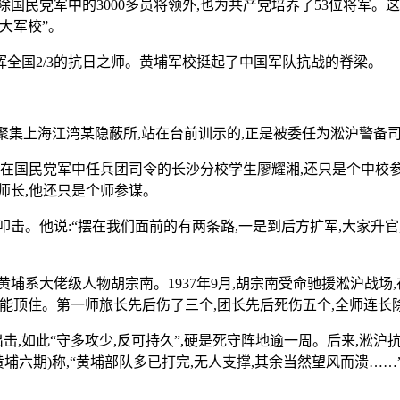
国民党军中的3000多员将领外,也为共产党培养了53位将军
大军校”。
指挥全国2/3的抗日之师。黄埔军校挺起了中国军队抗战的脊梁。
炮火聚集上海江湾某隐蔽所,站在台前训示的,正是被委任为淞沪警
后在国民党军中任兵团司令的长沙分校学生廖耀湘,还只是个中校
师长,他还只是个师参谋。
击。他说:“摆在我们面前的有两条路,一是到后方扩军,大家升官
埔系大佬级人物胡宗南。1937年9月,胡宗南受命驰援淞沪战场
算能顶住。第一师旅长先后伤了三个,团长先后死伤五个,全师连长
击,如此“守多攻少,反可持久”,硬是死守阵地逾一周。后来,淞沪
黄埔六期)称,“黄埔部队多已打完,无人支撑,其余当然望风而溃……