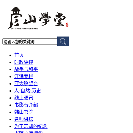
首页
时政评谈
战争与和平
江涌专栏
亚太瞭望台
人·自然·历史
线上通讯
书影音介绍
韩山书院
名师讲坛
为了忘却的纪念