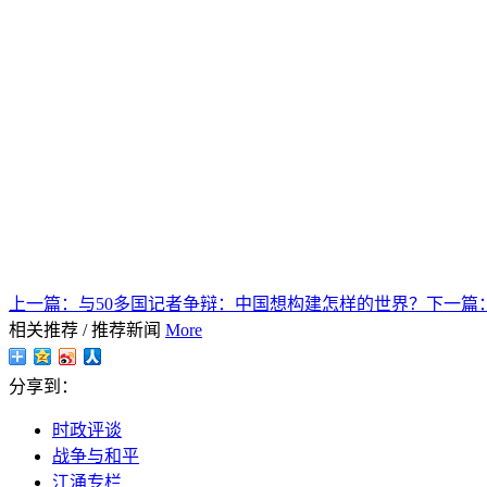
上一篇：
与50多国记者争辩：中国想构建怎样的世界？
下一篇
相关推荐
/
推荐新闻
More
分享到：
时政评谈
战争与和平
江涌专栏