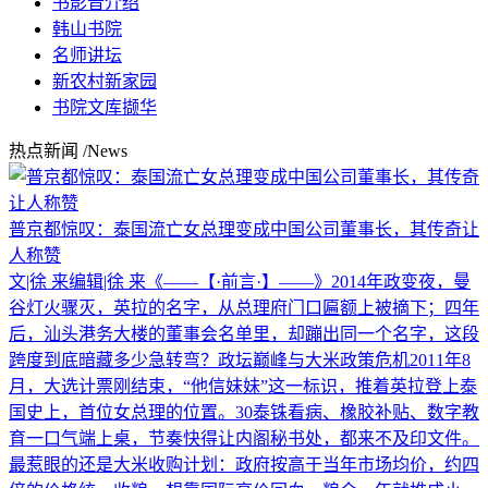
书影音介绍
韩山书院
名师讲坛
新农村新家园
书院文库撷华
热点新闻
/News
普京都惊叹：泰国流亡女总理变成中国公司董事长，其传奇让
人称赞
文|徐 来编辑|徐 来《——【·前言·】——》2014年政变夜，曼
谷灯火骤灭，英拉的名字，从总理府门口匾额上被摘下；四年
后，汕头港务大楼的董事会名单里，却蹦出同一个名字，这段
跨度到底暗藏多少急转弯？政坛巅峰与大米政策危机2011年8
月，大选计票刚结束，“他信妹妹”这一标识，推着英拉登上泰
国史上，首位女总理的位置。30泰铢看病、橡胶补贴、数字教
育一口气端上桌，节奏快得让内阁秘书处，都来不及印文件。
最惹眼的还是大米收购计划：政府按高于当年市场均价，约四