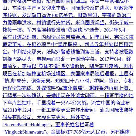
倍的价格统一收粮，想靠国际高价回血。粮仓一年就堆成小
山，东南亚主产区又迎来丰收。国际米价反向跳水，财政部年
底核账，发现缺口逼近100亿美元。财政黑洞，带来的政治压
力像雨季洪水，村镇银行先抽贷，米商囤货观望，街头示威一
拨接一拨。军方高层频繁发表“稳定秩序”通告，2014年5月，
军车开进总理府，内阁全员被带离会场。同年11月，宪法法院
裁定英拉，在稻谷项目中“滥用职权”，判监五年并处以巨额罚
金。审判结束那天，法院外警戒线推到第三道，支持者被驱散
到挽巴路尽头，电视画面只剩一行滚动字幕。2017年8月，终
审前夕，英拉以“身体不适”递交请假信，随后离开寓所，再出
现已在新加坡樟宜机场过境区。泰国家事局随后通报，上层有
“协助”成分，调查无果。短短四十八小时，护照、签证、专机
行程全部完成，外媒惊呼“军事化撤离”。辗转香港再到上海，
行踪第一次被确认，是她出现在外滩金融街，一幢写字楼的地
下车库监控中，手里提着一只A4公文袋。流亡中国的商业布
局2018年12月，一纸工商变更公告炸出新闻：汕头国际集装箱
码头有限公司，大股东变更为，境外实体
“SerenePacificHoldings”，董事长姓名栏写着
“YingluckShinawatra”。金额标注7.785亿元人民币，另有媒体