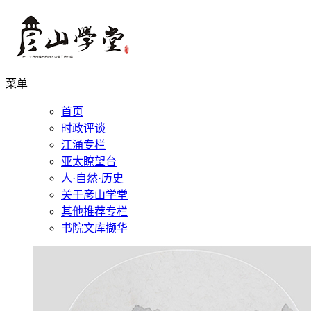
菜单
首页
时政评谈
江涌专栏
亚太瞭望台
人·自然·历史
关于彦山学堂
其他推荐专栏
书院文库撷华