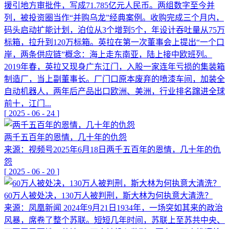
援引地方审批件，写成71.785亿元人民币。两组数字至今并
列，被投资圈当作“并购乌龙”经典案例。收购完成三个月内，
码头启动扩能计划，泊位从3个增到5个，年设计吞吐量从75万
标箱，拉升到120万标箱。英拉在第一次董事会上提出“一个口
岸，两条供应链”概念：海上走东南亚，陆上接中欧班列。
2019年春，英拉又现身广东江门，入股一家连年亏损的集装箱
制造厂，当上副董事长。厂门口原本废弃的喷漆车间，加装全
自动机器人，两年后产品出口欧洲、美洲，行业排名蹿进全球
前十，江门...
[
2025
-
06
-
24
]
两千五百年的恩情，几十年的仇怨
来源：视频号2025年6月18日两千五百年的恩情，几十年的仇
怨
[
2025
-
06
-
20
]
60万人被处决，130万人被判刑，斯大林为何执意大清洗？
来源：凤凰新闻 2024年9月21日1934年，一场突如其来的政治
风暴，席卷了整个苏联。短短几年时间，苏联上至苏共中央、