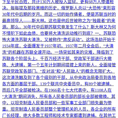
下至平民百姓，共计130万人被投入监狱，更有68万人惨遭枪
决。每每提及那段黑暗的历史，俄罗斯人总以“大恐怖”来形容
30年代中后期的岁月。而这一切的始作俑者，便是苏联当时的
最高领导人——斯大林。这也是他后世被称之为“独裁者”的来
源。那么，30年代中后期苏联究竟发生了什么？斯大林又为何
不惜犯下如此血债，也要将大清洗运动推行到底？一、苏联恐
怖大清洗苏联大清洗，又被称作“肃反运动”。这场浩劫开始于
1934年底，全面爆发于1937年初。1937年二月全会后，“大清
洗”的机器在苏联全速开动。一场突如其来的灾难，降临到了
苏联各个阶层头上。千百万经济干部、党政军干部进行大撤
换、大逮捕，第一个五年计划期间提拔上来的新人，全面接管
苏联党政军各部门。“反对派”和“人民敌人”的概念无限扩大。
这次清洗触及到了各个级别的干部，从中央政治局委员到各地
各方面的基层干部。139个联共中央委员中，有89个被逮捕，
而后几乎全部被枪决。在1966名十七大代表中，有1108人在
“大清洗”期间消失，所有各人民委员部的部长全部被撤换。其
中，以坦克制造人民委员部和一些军事工业部门损失最为惨
重。坦克制造人民委员部整个管理机关的人员，各企业的所有
厂长经理，绝大多数工程师和技术专家都遭到逮捕。在其他工