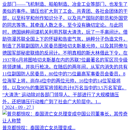
业部门——飞机制造、船舶制造、冶金工业等部门，也发生了
类似的事件。镇压也扩大到了工会、共青团、各社会团体的干
部，以至科学和创作知识分子，以及共产国际的职员和外国党
的同志等等。其牵连人数之多，至今没有确切定论。与此同
时，德国纳粹间谍机关利用苏联大清洗，玩了一手离间计。借
助弥漫苏联全国上下的怀疑和告密气氛，纳粹分子伪造文件，
制造了苏联副国防人民委员图哈切夫斯基元帅，以及其同僚与
德国军部秘密联络的反间计。不明真相的斯大林借此下令，在
1937年6月将图哈切夫斯基在内的苏联7位最著名的军区司令级
将领逮捕，并执行枪决。在随后的两年间，从军内消失的共有
11位副国防人民委员，80位中的75位最高军事委员会委员，8
位海军上将，尚存4位中的两位元帅，16位中的14位军级将
领，以及90％的集团军将领和总计8万名当中的3.5万名军官。
“大清洗” 运动除对各部门领导人、干部进行了大规模镇压
外，还把镇压行动推广到了社会广大阶层中。1...
[
2024
-
09
-
27
]
普京都惊叹：泰国流亡女总理变成...