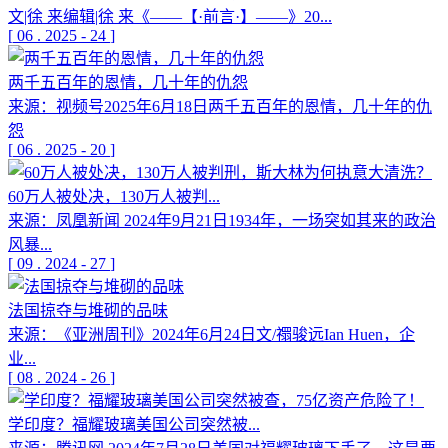
文|徐 来编辑|徐 来《——【·前言·】——》20...
[
06
.
2025
-
24
]
两千五百年的恩情，几十年的仇怨
来源：视频号2025年6月18日两千五百年的恩情，几十年的仇
怨
[
06
.
2025
-
20
]
60万人被处决，130万人被判...
来源：凤凰新闻 2024年9月21日1934年，一场突如其来的政治
风暴...
[
09
.
2024
-
27
]
法国掠夺与堆砌的品味
来源：《亚洲周刊》2024年6月24日文/禤骏远Ian Huen，企
业...
[
08
.
2024
-
26
]
学印度？福耀玻璃美国公司突然被...