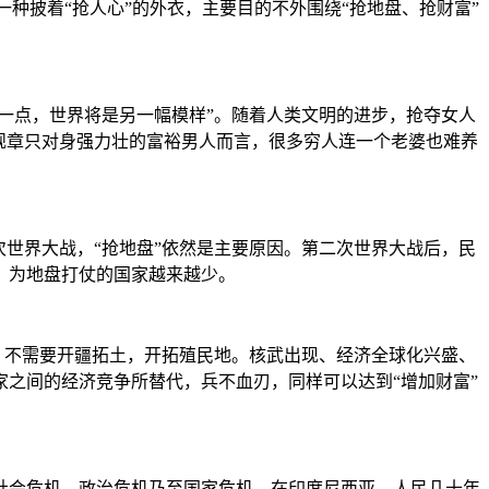
一种披着“抢人心”的外衣，主要目的不外围绕“抢地盘、抢财富”
高一点，世界将是另一幅模样”。随着人类文明的进步，抢夺女人
规章只对身强力壮的富裕男人而言，很多穷人连一个老婆也难养
次世界大战，“抢地盘”依然是主要原因。第二次世界大战后，民
，为地盘打仗的国家越来越少。
化，不需要开疆拓土，开拓殖民地。核武出现、经济全球化兴盛、
之间的经济竞争所替代，兵不血刃，同样可以达到“增加财富”
社会危机、政治危机乃至国家危机。在印度尼西亚，人民几十年