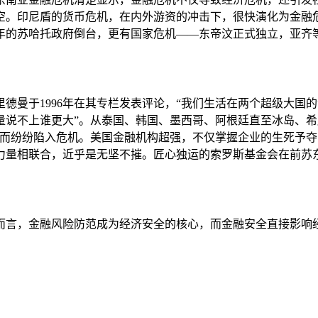
空。印尼盾的货币危机，在内外游资的冲击下，很快演化为金融
多年的苏哈托政府倒台，更有国家危机——东帝汶正式独立，亚齐
德曼于1996年在其专栏发表评论，“我们生活在两个超级大国
量说不上谁更大”。从泰国、韩国、墨西哥、阿根廷直至冰岛、希
，而纷纷陷入危机。美国金融机构超强，不仅掌握企业的生死予
力量相联合，近乎是无坚不摧。匠心独运的索罗斯基金会在前苏
而言，金融风险防范成为经济安全的核心，而金融安全直接影响
。