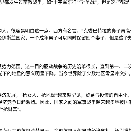
都发生过宗教战争，如“十字军东征”与“圣战”，但是这些都是
的人，很容易明白这一点。西方有名言，“克娄巴特拉的鼻子再
一些伊斯兰国家，一个成年男子可以同时保留四个妻子，但是这个
展势力范围。这一目的驱动战争的历史沿革很长，直到第一、二
光下的地盘的意义明显下降。当今世界除了少数地区零星冲突外
经济发展，“抢女人、抢地盘”越来越罕见，贸易与投资的自由
经济竞争日趋激烈。因此，国家之间的军事战争越来越多地被国家
“抢财富”。
东南亚金融危机清楚显示，金融危机不仅导致经济危机，还引发