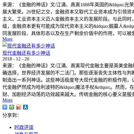
来源：《金融的神话》文/江涌、高寅1688年英国的&ldqu
展大繁荣。20世纪之交，金融资本又取代工业资本成为引领
主义、工业资本主义迈入金融资本主义的发展阶段。与此同时
级，金融资本更有可能成为现代资本主义的&ldquo;掘墓人
同发展阶段、具体形态以及在生产剩余价值中的作用，可以被划分
More
现代金融还有多少神话
2018
-
12
-
26
来源：《金融的神话》文/江涌、高寅现代金融主要是英美金
确选择，世界经济发展的不二法门。那些逐渐丧失主体性与判
制造出一系列神话。这些神话极度夸大现代金融的积极作用，
代金融俨然成为哈利波特的&ldquo;魔法手杖&rdquo;
财、加剧经济动荡的功效越来越大。传统金融的核心要义是服务
More
分享到：
时政评谈