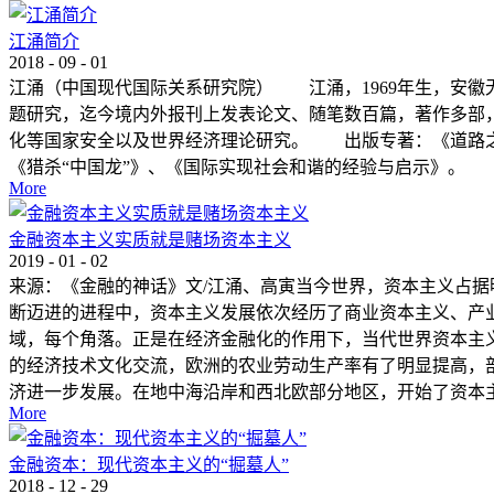
江涌简介
2018
-
09
-
01
江涌（中国现代国际关系研究院） 江涌，1969年生，安
题研究，迄今境内外报刊上发表论文、随笔数百篇，著作多部
化等国家安全以及世界经济理论研究。 出版专著：《道路之
《猎杀“中国龙”》、《国际实现社会和谐的经验与启示》。
More
金融资本主义实质就是赌场资本主义
2019
-
01
-
02
来源：《金融的神话》文/江涌、高寅当今世界，资本主义占据明显
断迈进的进程中，资本主义发展依次经历了商业资本主义、产
域，每个角落。正是在经济金融化的作用下，当代世界资本主义
的经济技术文化交流，欧洲的农业劳动生产率有了明显提高，
济进一步发展。在地中海沿岸和西北欧部分地区，开始了资本主
More
金融资本：现代资本主义的“掘墓人”
2018
-
12
-
29