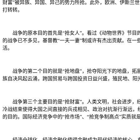
财富”被异族、异国、异己的势力所抢。此外，欧洲、伊斯兰世界
打转转。
战争的原本目的首先是“抢女人”。看过《动物世界》节目
的战争已不多见，基督教“一夫一妻”制或许有杰出贡献。在
活。
战争的第二个目的就是“抢地盘”，抢夺阳光下的地盘，拓
族自决风起云涌，跨国贸易与跨国投资日益兴盛，殖民地、阳
战争第三个主要目的是“抢财富”。人类文明，社会进步，
冷战结束使得大国之间直接的兵戎相见、政治对抗渐行渐远，
的目的。国际经济竞争中的“抢市场”、“抢竞争制高点”实质就是
经济全球化、经济金融化使得金融成为现代经济的核心。