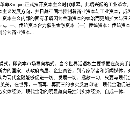
o;光荣革命&rdquo;正式拉开资本主义时代帷幕。此后兴起的工
资本主义发展方向，并日趋牢固地控制着商业资本与工业资本，成
，资本主义内部的固有矛盾因为金融资本的统治而更加扩大与深
&rdquo;。一、传统资本合力催生金融资本（一）传统资本：传
为商业资本...
融模式，即资本市场导向模式。当今世界话语权主要掌握在英美手
断力的国家，从政府高层、企业高管，到专家学者和新闻媒体，
认为现代金融能够促进一切、发展一切、拯救一切，只要与现代
。然而，在英美，在世界，一而再、再而三的事实反复印证：现代金
实体经济，现代金融的明显趋向是控制实体经济，自成一体...