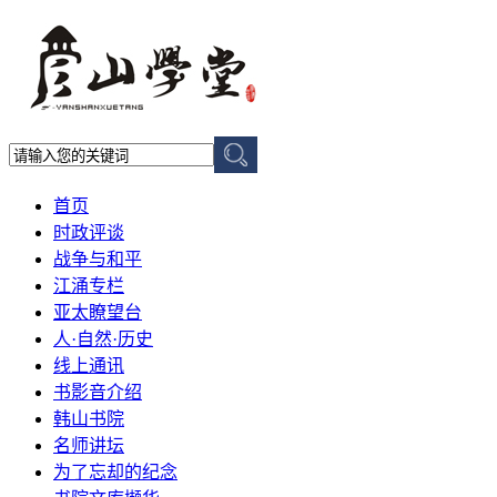
首页
时政评谈
战争与和平
江涌专栏
亚太瞭望台
人·自然·历史
线上通讯
书影音介绍
韩山书院
名师讲坛
为了忘却的纪念