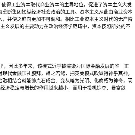
业革命，使得工业资本取代商业资本的主导地位，促进了资本主义大发
为垄断集团操纵经济社会政治的工具。资本主义从此由商业资本
入，并使之趋向更加不可调和。相比工业资本主义时代的无产阶
统资本主义发展的主要动力在政治经济学范畴中，资本按照所处的不
里，因此多年来，该模式近乎被渲染为国际金融发展的唯一正
对现代金融顶礼膜拜，趋之若鹜，把英美模式吹嘘得神乎其神，
金融相结合就能够点石成金、变灰暗为光明、化腐朽为神奇，现
融促进经济稳定与增长的作用越来越小，而用于投机掠夺、暴富敛