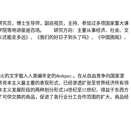
研究员，博士生导师，副巡视员，主持、参加过多项国家重大课
部学院等地讲座逾百场。 研究方向：主要从事经济、社会、文
义还能走多远》、《我们的好日子到头了吗》、《中国困局》、
的文字载入人类编年史的&rdquo; 。在从自由竞争向国家垄
界资本主义最主要的表现形式，已经渗透扩张至世界经济所有领
主义发展阶段的两种划分形式14世纪至15世纪，得益于东西方
了可供交换的商品，促进了各行业分工合作范围的扩大，商品经