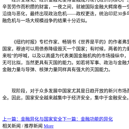
辛苦劳作而积攒的财富，一夜之间，就被国际金融大鳄席卷一
沿烧与恶化，最终出现政治危机——政权更迭，统治印尼30
融危机与一场大规模战争的结果十分近似。
《纽约时报》专栏作家、畅销书《世界是平的》的作者弗里
国家，穆迪可以用债券降级毁灭一个国家；有时候，两者的力
来啦”的呼喊，以及以高盛为代表美国金融机构的市场操纵中
无可比拟，当然更具有灭国的能力。如若将军事、政治与金融
金融力量与导弹、核弹力量同样具有强大的灭国能力。
现阶段，对于众多发展中国家尤其是日趋开放的新兴市场
全。因此，国家安全越来越集中于经济安全，集中于金融安全
上一篇：
金融异化与国家安全
下一篇：
金融功能的异化
相关新闻
/
推荐新闻
More