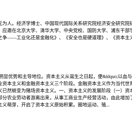
徽无为人。经济学博士、中国现代国际关系研究院经济安全研究院
，应邀在北京大学、清华大学、中央党校、国防大学、浦东干
争——工业化还是金融化》、《安全也是硬道理》、《资本主
优势和主导地位。资本主义从诞生之日起，便&ldquo;以血与火
业资本主义和金融资本主义三个阶段。金融资本主义作为当代世
已然蜕变为赌场资本主义。一、资本主义的发展阶段（一）资本
部分农业劳动者游离出来，从事工商业生产经营活动，由此增加
义萌芽，开启了资本主义原始积累。圈地运动、殖...