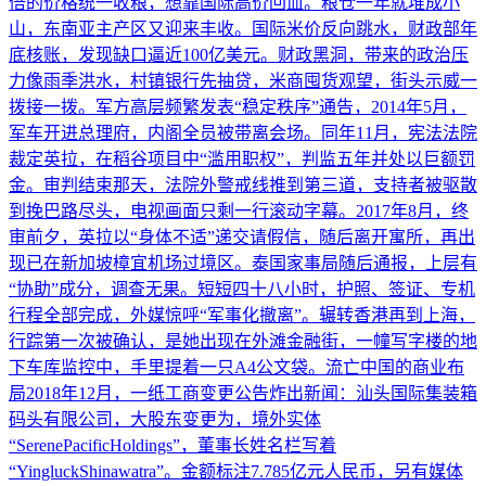
倍的价格统一收粮，想靠国际高价回血。粮仓一年就堆成小
山，东南亚主产区又迎来丰收。国际米价反向跳水，财政部年
底核账，发现缺口逼近100亿美元。财政黑洞，带来的政治压
力像雨季洪水，村镇银行先抽贷，米商囤货观望，街头示威一
拨接一拨。军方高层频繁发表“稳定秩序”通告，2014年5月，
军车开进总理府，内阁全员被带离会场。同年11月，宪法法院
裁定英拉，在稻谷项目中“滥用职权”，判监五年并处以巨额罚
金。审判结束那天，法院外警戒线推到第三道，支持者被驱散
到挽巴路尽头，电视画面只剩一行滚动字幕。2017年8月，终
审前夕，英拉以“身体不适”递交请假信，随后离开寓所，再出
现已在新加坡樟宜机场过境区。泰国家事局随后通报，上层有
“协助”成分，调查无果。短短四十八小时，护照、签证、专机
行程全部完成，外媒惊呼“军事化撤离”。辗转香港再到上海，
行踪第一次被确认，是她出现在外滩金融街，一幢写字楼的地
下车库监控中，手里提着一只A4公文袋。流亡中国的商业布
局2018年12月，一纸工商变更公告炸出新闻：汕头国际集装箱
码头有限公司，大股东变更为，境外实体
“SerenePacificHoldings”，董事长姓名栏写着
“YingluckShinawatra”。金额标注7.785亿元人民币，另有媒体