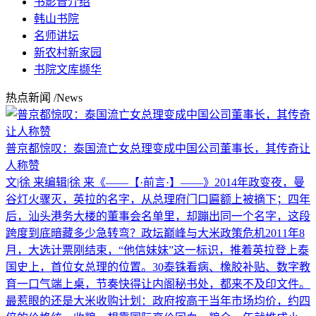
书影音介绍
韩山书院
名师讲坛
新农村新家园
书院文库撷华
热点新闻
/News
普京都惊叹：泰国流亡女总理变成中国公司董事长，其传奇让
人称赞
文|徐 来编辑|徐 来《——【·前言·】——》2014年政变夜，曼
谷灯火骤灭，英拉的名字，从总理府门口匾额上被摘下；四年
后，汕头港务大楼的董事会名单里，却蹦出同一个名字，这段
跨度到底暗藏多少急转弯？政坛巅峰与大米政策危机2011年8
月，大选计票刚结束，“他信妹妹”这一标识，推着英拉登上泰
国史上，首位女总理的位置。30泰铢看病、橡胶补贴、数字教
育一口气端上桌，节奏快得让内阁秘书处，都来不及印文件。
最惹眼的还是大米收购计划：政府按高于当年市场均价，约四