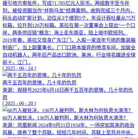
援引地方审批件，写成71.785亿元人民币。两组数字至今并
列，被投资圈当作“并购乌龙”经典案例。收购完成三个月内，
码头启动扩能计划，泊位从3个增到5个，年设计吞吐量从75万
标箱，拉升到120万标箱。英拉在第一次董事会上提出“一个口
岸，两条供应链”概念：海上走东南亚，陆上接中欧班列。
2019年春，英拉又现身广东江门，入股一家连年亏损的集装箱
制造厂，当上副董事长。厂门口原本废弃的喷漆车间，加装全
自动机器人，两年后产品出口欧洲、美洲，行业排名蹿进全球
前十，江门...
[
2025
-
06
-
24
]
两千五百年的恩情，几十年的仇怨
来源：视频号2025年6月18日两千五百年的恩情，几十年的仇
怨
[
2025
-
06
-
20
]
60万人被处决，130万人被判刑，斯大林为何执意大清洗？
来源：凤凰新闻 2024年9月21日1934年，一场突如其来的政治
风暴，席卷了整个苏联。短短几年时间，苏联上至苏共中央、