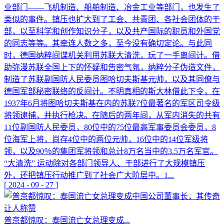
业部门——飞机制造、船舶制造、冶金工业等部门，也发生了
类似的事件。镇压也扩大到了工会、共青团、各社会团体的干
部，以至科学和创作知识分子，以及共产国际的职员和外国党
的同志等等。其牵连人数之多，至今没有确切定论。与此同
时，德国纳粹间谍机关利用苏联大清洗，玩了一手离间计。借
助弥漫苏联全国上下的怀疑和告密气氛，纳粹分子伪造文件，
制造了苏联副国防人民委员图哈切夫斯基元帅，以及其同僚与
德国军部秘密联络的反间计。不明真相的斯大林借此下令，在
1937年6月将图哈切夫斯基在内的苏联7位最著名的军区司令级
将领逮捕，并执行枪决。在随后的两年间，从军内消失的共有
11位副国防人民委员，80位中的75位最高军事委员会委员，8
位海军上将，尚存4位中的两位元帅，16位中的14位军级将
领，以及90％的集团军将领和总计8万名当中的3.5万名军官。
“大清洗” 运动除对各部门领导人、干部进行了大规模镇压
外，还把镇压行动推广到了社会广大阶层中。1...
[
2024
-
09
-
27
]
普京都惊叹：泰国流亡女总理变成...