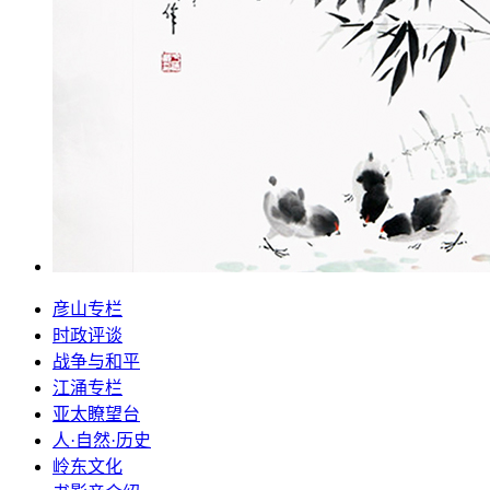
彦山专栏
时政评谈
战争与和平
江涌专栏
亚太瞭望台
人·自然·历史
岭东文化