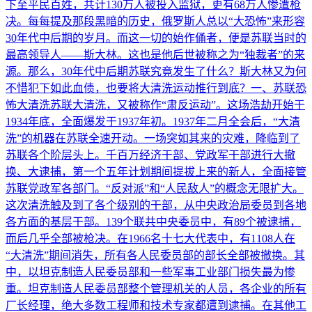
下至平民百姓，共计130万人被投入监狱，更有68万人惨遭枪
决。每每提及那段黑暗的历史，俄罗斯人总以“大恐怖”来形容
30年代中后期的岁月。而这一切的始作俑者，便是苏联当时的
最高领导人——斯大林。这也是他后世被称之为“独裁者”的来
源。那么，30年代中后期苏联究竟发生了什么？斯大林又为何
不惜犯下如此血债，也要将大清洗运动推行到底？一、苏联恐
怖大清洗苏联大清洗，又被称作“肃反运动”。这场浩劫开始于
1934年底，全面爆发于1937年初。1937年二月全会后，“大清
洗”的机器在苏联全速开动。一场突如其来的灾难，降临到了
苏联各个阶层头上。千百万经济干部、党政军干部进行大撤
换、大逮捕，第一个五年计划期间提拔上来的新人，全面接管
苏联党政军各部门。“反对派”和“人民敌人”的概念无限扩大。
这次清洗触及到了各个级别的干部，从中央政治局委员到各地
各方面的基层干部。139个联共中央委员中，有89个被逮捕，
而后几乎全部被枪决。在1966名十七大代表中，有1108人在
“大清洗”期间消失，所有各人民委员部的部长全部被撤换。其
中，以坦克制造人民委员部和一些军事工业部门损失最为惨
重。坦克制造人民委员部整个管理机关的人员，各企业的所有
厂长经理，绝大多数工程师和技术专家都遭到逮捕。在其他工