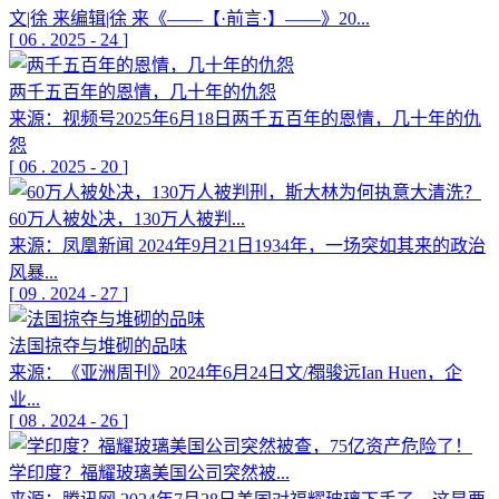
文|徐 来编辑|徐 来《——【·前言·】——》20...
[
06
.
2025
-
24
]
两千五百年的恩情，几十年的仇怨
来源：视频号2025年6月18日两千五百年的恩情，几十年的仇
怨
[
06
.
2025
-
20
]
60万人被处决，130万人被判...
来源：凤凰新闻 2024年9月21日1934年，一场突如其来的政治
风暴...
[
09
.
2024
-
27
]
法国掠夺与堆砌的品味
来源：《亚洲周刊》2024年6月24日文/禤骏远Ian Huen，企
业...
[
08
.
2024
-
26
]
学印度？福耀玻璃美国公司突然被...