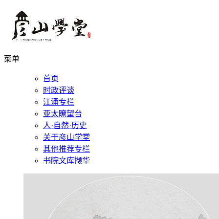
菜单
首页
时政评谈
江涌专栏
亚太瞭望台
人·自然·历史
关于彦山学堂
其他推荐专栏
书院文库撷华