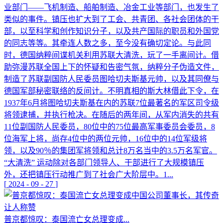
业部门——飞机制造、船舶制造、冶金工业等部门，也发生了
类似的事件。镇压也扩大到了工会、共青团、各社会团体的干
部，以至科学和创作知识分子，以及共产国际的职员和外国党
的同志等等。其牵连人数之多，至今没有确切定论。与此同
时，德国纳粹间谍机关利用苏联大清洗，玩了一手离间计。借
助弥漫苏联全国上下的怀疑和告密气氛，纳粹分子伪造文件，
制造了苏联副国防人民委员图哈切夫斯基元帅，以及其同僚与
德国军部秘密联络的反间计。不明真相的斯大林借此下令，在
1937年6月将图哈切夫斯基在内的苏联7位最著名的军区司令级
将领逮捕，并执行枪决。在随后的两年间，从军内消失的共有
11位副国防人民委员，80位中的75位最高军事委员会委员，8
位海军上将，尚存4位中的两位元帅，16位中的14位军级将
领，以及90％的集团军将领和总计8万名当中的3.5万名军官。
“大清洗” 运动除对各部门领导人、干部进行了大规模镇压
外，还把镇压行动推广到了社会广大阶层中。1...
[
2024
-
09
-
27
]
普京都惊叹：泰国流亡女总理变成...