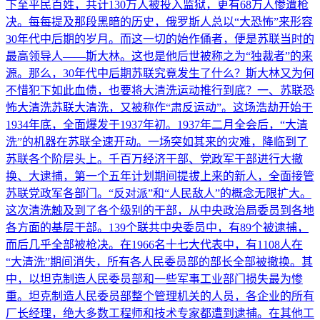
下至平民百姓，共计130万人被投入监狱，更有68万人惨遭枪
决。每每提及那段黑暗的历史，俄罗斯人总以“大恐怖”来形容
30年代中后期的岁月。而这一切的始作俑者，便是苏联当时的
最高领导人——斯大林。这也是他后世被称之为“独裁者”的来
源。那么，30年代中后期苏联究竟发生了什么？斯大林又为何
不惜犯下如此血债，也要将大清洗运动推行到底？一、苏联恐
怖大清洗苏联大清洗，又被称作“肃反运动”。这场浩劫开始于
1934年底，全面爆发于1937年初。1937年二月全会后，“大清
洗”的机器在苏联全速开动。一场突如其来的灾难，降临到了
苏联各个阶层头上。千百万经济干部、党政军干部进行大撤
换、大逮捕，第一个五年计划期间提拔上来的新人，全面接管
苏联党政军各部门。“反对派”和“人民敌人”的概念无限扩大。
这次清洗触及到了各个级别的干部，从中央政治局委员到各地
各方面的基层干部。139个联共中央委员中，有89个被逮捕，
而后几乎全部被枪决。在1966名十七大代表中，有1108人在
“大清洗”期间消失，所有各人民委员部的部长全部被撤换。其
中，以坦克制造人民委员部和一些军事工业部门损失最为惨
重。坦克制造人民委员部整个管理机关的人员，各企业的所有
厂长经理，绝大多数工程师和技术专家都遭到逮捕。在其他工