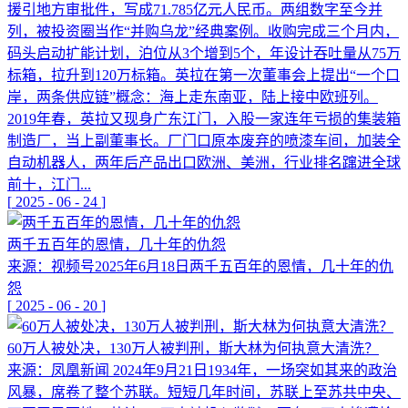
援引地方审批件，写成71.785亿元人民币。两组数字至今并
列，被投资圈当作“并购乌龙”经典案例。收购完成三个月内，
码头启动扩能计划，泊位从3个增到5个，年设计吞吐量从75万
标箱，拉升到120万标箱。英拉在第一次董事会上提出“一个口
岸，两条供应链”概念：海上走东南亚，陆上接中欧班列。
2019年春，英拉又现身广东江门，入股一家连年亏损的集装箱
制造厂，当上副董事长。厂门口原本废弃的喷漆车间，加装全
自动机器人，两年后产品出口欧洲、美洲，行业排名蹿进全球
前十，江门...
[
2025
-
06
-
24
]
两千五百年的恩情，几十年的仇怨
来源：视频号2025年6月18日两千五百年的恩情，几十年的仇
怨
[
2025
-
06
-
20
]
60万人被处决，130万人被判刑，斯大林为何执意大清洗？
来源：凤凰新闻 2024年9月21日1934年，一场突如其来的政治
风暴，席卷了整个苏联。短短几年时间，苏联上至苏共中央、