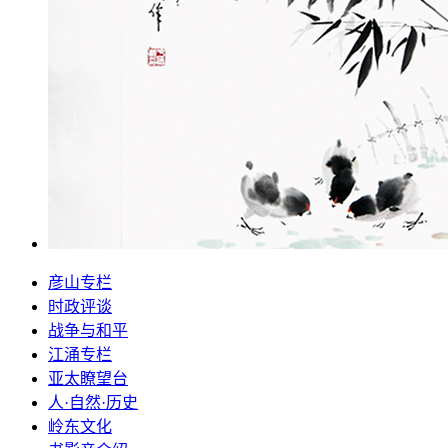
彦山专栏
时政评谈
战争与和平
江涌专栏
亚太瞭望台
人·自然·历史
岭东文化