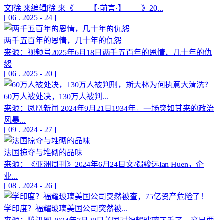
文|徐 来编辑|徐 来《——【·前言·】——》20...
[
06
.
2025
-
24
]
两千五百年的恩情，几十年的仇怨
来源：视频号2025年6月18日两千五百年的恩情，几十年的仇
怨
[
06
.
2025
-
20
]
60万人被处决，130万人被判...
来源：凤凰新闻 2024年9月21日1934年，一场突如其来的政治
风暴...
[
09
.
2024
-
27
]
法国掠夺与堆砌的品味
来源：《亚洲周刊》2024年6月24日文/禤骏远Ian Huen，企
业...
[
08
.
2024
-
26
]
学印度？福耀玻璃美国公司突然被...