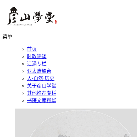
菜单
首页
时政评谈
江涌专栏
亚太瞭望台
人·自然·历史
关于彦山学堂
其他推荐专栏
书院文库撷华