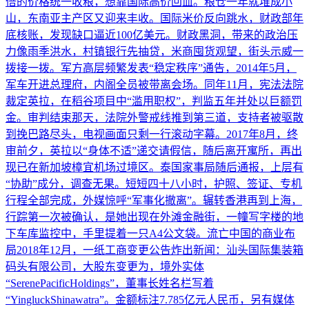
倍的价格统一收粮，想靠国际高价回血。粮仓一年就堆成小
山，东南亚主产区又迎来丰收。国际米价反向跳水，财政部年
底核账，发现缺口逼近100亿美元。财政黑洞，带来的政治压
力像雨季洪水，村镇银行先抽贷，米商囤货观望，街头示威一
拨接一拨。军方高层频繁发表“稳定秩序”通告，2014年5月，
军车开进总理府，内阁全员被带离会场。同年11月，宪法法院
裁定英拉，在稻谷项目中“滥用职权”，判监五年并处以巨额罚
金。审判结束那天，法院外警戒线推到第三道，支持者被驱散
到挽巴路尽头，电视画面只剩一行滚动字幕。2017年8月，终
审前夕，英拉以“身体不适”递交请假信，随后离开寓所，再出
现已在新加坡樟宜机场过境区。泰国家事局随后通报，上层有
“协助”成分，调查无果。短短四十八小时，护照、签证、专机
行程全部完成，外媒惊呼“军事化撤离”。辗转香港再到上海，
行踪第一次被确认，是她出现在外滩金融街，一幢写字楼的地
下车库监控中，手里提着一只A4公文袋。流亡中国的商业布
局2018年12月，一纸工商变更公告炸出新闻：汕头国际集装箱
码头有限公司，大股东变更为，境外实体
“SerenePacificHoldings”，董事长姓名栏写着
“YingluckShinawatra”。金额标注7.785亿元人民币，另有媒体