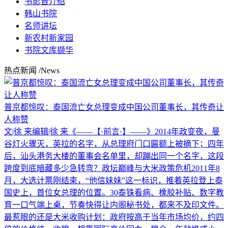
书影音介绍
韩山书院
名师讲坛
新农村新家园
书院文库撷华
热点新闻
/News
普京都惊叹：泰国流亡女总理变成中国公司董事长，其传奇让
人称赞
文|徐 来编辑|徐 来《——【·前言·】——》2014年政变夜，曼
谷灯火骤灭，英拉的名字，从总理府门口匾额上被摘下；四年
后，汕头港务大楼的董事会名单里，却蹦出同一个名字，这段
跨度到底暗藏多少急转弯？政坛巅峰与大米政策危机2011年8
月，大选计票刚结束，“他信妹妹”这一标识，推着英拉登上泰
国史上，首位女总理的位置。30泰铢看病、橡胶补贴、数字教
育一口气端上桌，节奏快得让内阁秘书处，都来不及印文件。
最惹眼的还是大米收购计划：政府按高于当年市场均价，约四