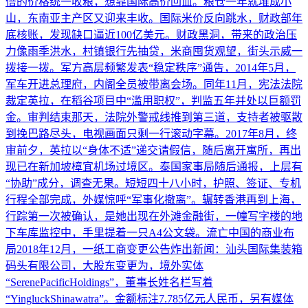
倍的价格统一收粮，想靠国际高价回血。粮仓一年就堆成小
山，东南亚主产区又迎来丰收。国际米价反向跳水，财政部年
底核账，发现缺口逼近100亿美元。财政黑洞，带来的政治压
力像雨季洪水，村镇银行先抽贷，米商囤货观望，街头示威一
拨接一拨。军方高层频繁发表“稳定秩序”通告，2014年5月，
军车开进总理府，内阁全员被带离会场。同年11月，宪法法院
裁定英拉，在稻谷项目中“滥用职权”，判监五年并处以巨额罚
金。审判结束那天，法院外警戒线推到第三道，支持者被驱散
到挽巴路尽头，电视画面只剩一行滚动字幕。2017年8月，终
审前夕，英拉以“身体不适”递交请假信，随后离开寓所，再出
现已在新加坡樟宜机场过境区。泰国家事局随后通报，上层有
“协助”成分，调查无果。短短四十八小时，护照、签证、专机
行程全部完成，外媒惊呼“军事化撤离”。辗转香港再到上海，
行踪第一次被确认，是她出现在外滩金融街，一幢写字楼的地
下车库监控中，手里提着一只A4公文袋。流亡中国的商业布
局2018年12月，一纸工商变更公告炸出新闻：汕头国际集装箱
码头有限公司，大股东变更为，境外实体
“SerenePacificHoldings”，董事长姓名栏写着
“YingluckShinawatra”。金额标注7.785亿元人民币，另有媒体