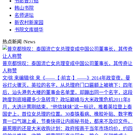
书影音介绍
韩山书院
名师讲坛
新农村新家园
书院文库撷华
热点新闻
/News
普京都惊叹：泰国流亡女总理变成中国公司董事长，其传奇让
人称赞
文|徐 来编辑|徐 来《——【·前言·】——》2014年政变夜，曼
谷灯火骤灭，英拉的名字，从总理府门口匾额上被摘下；四年
后，汕头港务大楼的董事会名单里，却蹦出同一个名字，这段
跨度到底暗藏多少急转弯？政坛巅峰与大米政策危机2011年8
月，大选计票刚结束，“他信妹妹”这一标识，推着英拉登上泰
国史上，首位女总理的位置。30泰铢看病、橡胶补贴、数字教
育一口气端上桌，节奏快得让内阁秘书处，都来不及印文件。
最惹眼的还是大米收购计划：政府按高于当年市场均价，约四