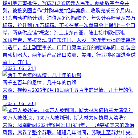
援引地方审批件，写成71.785亿元人民币。两组数字至今并
列，被投资圈当作“并购乌龙”经典案例。收购完成三个月内，
码头启动扩能计划，泊位从3个增到5个，年设计吞吐量从75万
标箱，拉升到120万标箱。英拉在第一次董事会上提出“一个口
岸，两条供应链”概念：海上走东南亚，陆上接中欧班列。
2019年春，英拉又现身广东江门，入股一家连年亏损的集装箱
制造厂，当上副董事长。厂门口原本废弃的喷漆车间，加装全
自动机器人，两年后产品出口欧洲、美洲，行业排名蹿进全球
前十，江门...
[
2025
-
06
-
24
]
两千五百年的恩情，几十年的仇怨
来源：视频号2025年6月18日两千五百年的恩情，几十年的仇
怨
[
2025
-
06
-
20
]
60万人被处决，130万人被判刑，斯大林为何执意大清洗？
来源：凤凰新闻 2024年9月21日1934年，一场突如其来的政治
风暴，席卷了整个苏联。短短几年时间，苏联上至苏共中央、