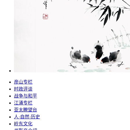
彦山专栏
时政评谈
战争与和平
江涌专栏
亚太瞭望台
人·自然·历史
岭东文化