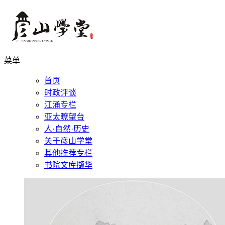
菜单
首页
时政评谈
江涌专栏
亚太瞭望台
人·自然·历史
关于彦山学堂
其他推荐专栏
书院文库撷华