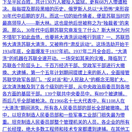
下至平民百姓，共计130万人被投入监狱，更有68万人惨遭枪
决。每每提及那段黑暗的历史，俄罗斯人总以“大恐怖”来形容
30年代中后期的岁月。而这一切的始作俑者，便是苏联当时的
最高领导人——斯大林。这也是他后世被称之为“独裁者”的来
源。那么，30年代中后期苏联究竟发生了什么？斯大林又为何
不惜犯下如此血债，也要将大清洗运动推行到底？一、苏联恐
怖大清洗苏联大清洗，又被称作“肃反运动”。这场浩劫开始于
1934年底，全面爆发于1937年初。1937年二月全会后，“大清
洗”的机器在苏联全速开动。一场突如其来的灾难，降临到了
苏联各个阶层头上。千百万经济干部、党政军干部进行大撤
换、大逮捕，第一个五年计划期间提拔上来的新人，全面接管
苏联党政军各部门。“反对派”和“人民敌人”的概念无限扩大。
这次清洗触及到了各个级别的干部，从中央政治局委员到各地
各方面的基层干部。139个联共中央委员中，有89个被逮捕，
而后几乎全部被枪决。在1966名十七大代表中，有1108人在
“大清洗”期间消失，所有各人民委员部的部长全部被撤换。其
中，以坦克制造人民委员部和一些军事工业部门损失最为惨
重。坦克制造人民委员部整个管理机关的人员，各企业的所有
厂长经理，绝大多数工程师和技术专家都遭到逮捕。在其他工