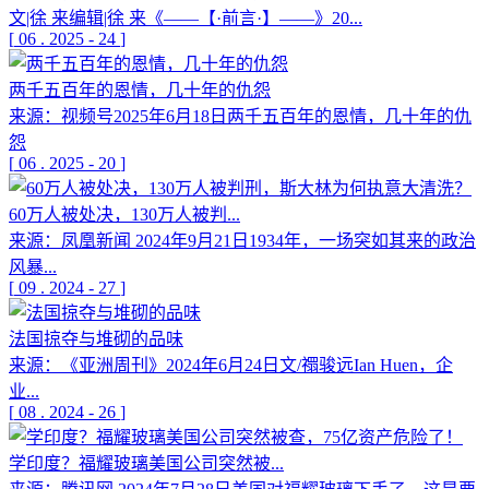
文|徐 来编辑|徐 来《——【·前言·】——》20...
[
06
.
2025
-
24
]
两千五百年的恩情，几十年的仇怨
来源：视频号2025年6月18日两千五百年的恩情，几十年的仇
怨
[
06
.
2025
-
20
]
60万人被处决，130万人被判...
来源：凤凰新闻 2024年9月21日1934年，一场突如其来的政治
风暴...
[
09
.
2024
-
27
]
法国掠夺与堆砌的品味
来源：《亚洲周刊》2024年6月24日文/禤骏远Ian Huen，企
业...
[
08
.
2024
-
26
]
学印度？福耀玻璃美国公司突然被...