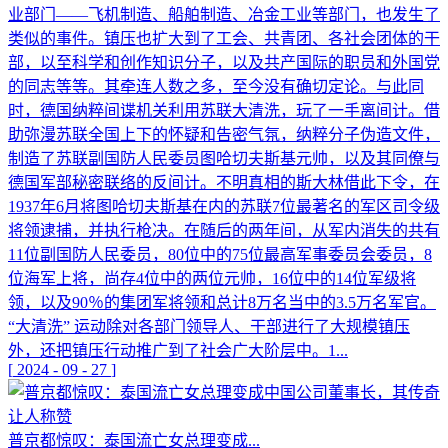
业部门——飞机制造、船舶制造、冶金工业等部门，也发生了
类似的事件。镇压也扩大到了工会、共青团、各社会团体的干
部，以至科学和创作知识分子，以及共产国际的职员和外国党
的同志等等。其牵连人数之多，至今没有确切定论。与此同
时，德国纳粹间谍机关利用苏联大清洗，玩了一手离间计。借
助弥漫苏联全国上下的怀疑和告密气氛，纳粹分子伪造文件，
制造了苏联副国防人民委员图哈切夫斯基元帅，以及其同僚与
德国军部秘密联络的反间计。不明真相的斯大林借此下令，在
1937年6月将图哈切夫斯基在内的苏联7位最著名的军区司令级
将领逮捕，并执行枪决。在随后的两年间，从军内消失的共有
11位副国防人民委员，80位中的75位最高军事委员会委员，8
位海军上将，尚存4位中的两位元帅，16位中的14位军级将
领，以及90％的集团军将领和总计8万名当中的3.5万名军官。
“大清洗” 运动除对各部门领导人、干部进行了大规模镇压
外，还把镇压行动推广到了社会广大阶层中。1...
[
2024
-
09
-
27
]
普京都惊叹：泰国流亡女总理变成...