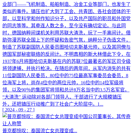
业部门——飞机制造、船舶制造、冶金工业等部门，也发生了
类似的事件。镇压也扩大到了工会、共青团、各社会团体的干
部，以至科学和创作知识分子，以及共产国际的职员和外国党
的同志等等。其牵连人数之多，至今没有确切定论。与此同
时，德国纳粹间谍机关利用苏联大清洗，玩了一手离间计。借
助弥漫苏联全国上下的怀疑和告密气氛，纳粹分子伪造文件，
制造了苏联副国防人民委员图哈切夫斯基元帅，以及其同僚与
德国军部秘密联络的反间计。不明真相的斯大林借此下令，在
1937年6月将图哈切夫斯基在内的苏联7位最著名的军区司令级
将领逮捕，并执行枪决。在随后的两年间，从军内消失的共有
11位副国防人民委员，80位中的75位最高军事委员会委员，8
位海军上将，尚存4位中的两位元帅，16位中的14位军级将
领，以及90％的集团军将领和总计8万名当中的3.5万名军官。
“大清洗” 运动除对各部门领导人、干部进行了大规模镇压
外，还把镇压行动推广到了社会广大阶层中。1...
[
2024
-
09
-
27
]
普京都惊叹：泰国流亡女总理变成...