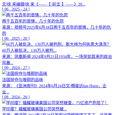
文|徐 来编辑|徐 来《——【·前言·】——》20...
[
06
.
2025
-
24
]
两千五百年的恩情，几十年的仇怨
来源：视频号2025年6月18日两千五百年的恩情，几十年的仇
怨
[
06
.
2025
-
20
]
60万人被处决，130万人被判...
来源：凤凰新闻 2024年9月21日1934年，一场突如其来的政治
风暴...
[
09
.
2024
-
27
]
法国掠夺与堆砌的品味
来源：《亚洲周刊》2024年6月24日文/禤骏远Ian Huen，企
业...
[
08
.
2024
-
26
]
学印度？福耀玻璃美国公司突然被...