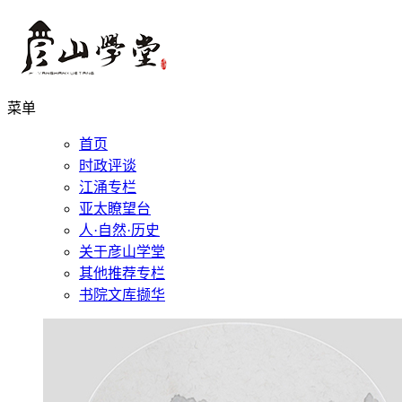
菜单
首页
时政评谈
江涌专栏
亚太瞭望台
人·自然·历史
关于彦山学堂
其他推荐专栏
书院文库撷华