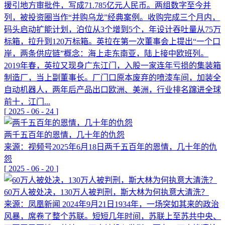
援引地方审批件，写成71.785亿元人民币。两组数字至今并
列，被投资圈当作“并购乌龙”经典案例。收购完成三个月内，
码头启动扩能计划，泊位从3个增到5个，年设计吞吐量从75万
标箱，拉升到120万标箱。英拉在第一次董事会上提出“一个口
岸，两条供应链”概念：海上走东南亚，陆上接中欧班列。
2019年春，英拉又现身广东江门，入股一家连年亏损的集装箱
制造厂，当上副董事长。厂门口原本废弃的喷漆车间，加装全
自动机器人，两年后产品出口欧洲、美洲，行业排名蹿进全球
前十，江门...
[
2025
-
06
-
24
]
两千五百年的恩情，几十年的仇怨
来源：视频号2025年6月18日两千五百年的恩情，几十年的仇
怨
[
2025
-
06
-
20
]
60万人被处决，130万人被判刑，斯大林为何执意大清洗？
来源：凤凰新闻 2024年9月21日1934年，一场突如其来的政治
风暴，席卷了整个苏联。短短几年时间，苏联上至苏共中央、