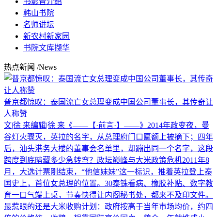
书影音介绍
韩山书院
名师讲坛
新农村新家园
书院文库撷华
热点新闻
/News
普京都惊叹：泰国流亡女总理变成中国公司董事长，其传奇让
人称赞
文|徐 来编辑|徐 来《——【·前言·】——》2014年政变夜，曼
谷灯火骤灭，英拉的名字，从总理府门口匾额上被摘下；四年
后，汕头港务大楼的董事会名单里，却蹦出同一个名字，这段
跨度到底暗藏多少急转弯？政坛巅峰与大米政策危机2011年8
月，大选计票刚结束，“他信妹妹”这一标识，推着英拉登上泰
国史上，首位女总理的位置。30泰铢看病、橡胶补贴、数字教
育一口气端上桌，节奏快得让内阁秘书处，都来不及印文件。
最惹眼的还是大米收购计划：政府按高于当年市场均价，约四