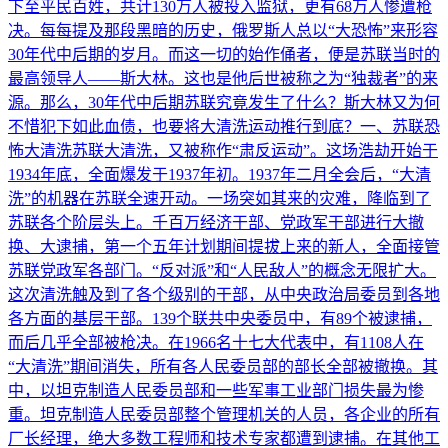
下至平民百姓，共计130万人被投入监狱，更有68万人惨遭枪
决。每每提及那段黑暗的历史，俄罗斯人总以“大恐怖”来形容
30年代中后期的岁月。而这一切的始作俑者，便是苏联当时的
最高领导人——斯大林。这也是他后世被称之为“独裁者”的来
源。那么，30年代中后期苏联究竟发生了什么？斯大林又为何
不惜犯下如此血债，也要将大清洗运动推行到底？一、苏联恐
怖大清洗苏联大清洗，又被称作“肃反运动”。这场浩劫开始于
1934年底，全面爆发于1937年初。1937年二月全会后，“大清
洗”的机器在苏联全速开动。一场突如其来的灾难，降临到了
苏联各个阶层头上。千百万经济干部、党政军干部进行大撤
换、大逮捕，第一个五年计划期间提拔上来的新人，全面接管
苏联党政军各部门。“反对派”和“人民敌人”的概念无限扩大。
这次清洗触及到了各个级别的干部，从中央政治局委员到各地
各方面的基层干部。139个联共中央委员中，有89个被逮捕，
而后几乎全部被枪决。在1966名十七大代表中，有1108人在
“大清洗”期间消失，所有各人民委员部的部长全部被撤换。其
中，以坦克制造人民委员部和一些军事工业部门损失最为惨
重。坦克制造人民委员部整个管理机关的人员，各企业的所有
厂长经理，绝大多数工程师和技术专家都遭到逮捕。在其他工