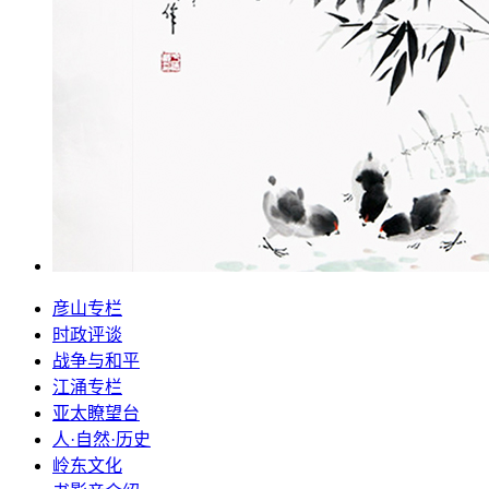
彦山专栏
时政评谈
战争与和平
江涌专栏
亚太瞭望台
人·自然·历史
岭东文化