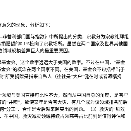
有意义的现象，分析如下：
非营利部门国际指数》中所提出的分类，宗教分为宗教礼拜组
捐赠额的0.1%投向了宗教场所。虽然在两个国家及世界其他国
教领域规模差异巨大的最重要原因。
基金会。这个数字远远大于美国的数字。不过在中国，“基金
基金会”的概念在两个国家不同。在美国，基金会不包括相当于
会”所受捐赠是指来自私人（往往是“大户”健在时或者遗嘱捐
个领域与美国直接可比性不大，然而从中国自身的角度，是有些
模不等的“井喷”，致使某年是否有大灾、有几个成为该领域排名前后
“分工”、合作是今后越来越突出的问题。（3）救灾的“见效
来，在中国，救灾减灾领域持续占领慈善占比前列是值得评估和