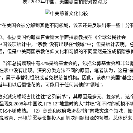
表2 2012年中国、美国慈善捐赠对象对比
在美国会被分解到其他不同领域，该表还是反映出来一些十分
。根据美国约翰霍普金斯大学萨拉蒙教授在《全球公民社会——
国该项统计中，“宗教”没有出现在“领域”中；但是统计表明，总
据，但是中美两国宗教信仰文化和习惯的不同显然是造成捐赠宗
年总捐赠额中有37%是给基金会的，包括公募基金会和非公募
以在表中没有出现。深究分类方法不同的原因，笔者认为，这是“
”，属于非营利组织或者免税慈善机构。因此，该表中美国“基金
年和以后慢慢花的，可能用于任何其他的“领域”。
减灾领域占比往往“名列前茅”，其原因是多元、复杂的。这
现如2008年中国汶川“5.12”地震时的大“井喷”和不时的规
化不够成熟。（2）慈善和政府救济都“挤”向救灾这个领域，如何
用说教育、环境等需要长期投入而解决问题根源的领域。总体说