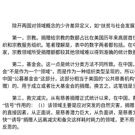
除开两国对领域概念的少许差异定义，如“扶贫与社会发展”
第一，宗教。捐赠给宗教的数额占比在美国历年来高居首位
织和宗教服务组织。笔者理解是，表中的数字两者都包括。在中
家，宗教领域所受捐赠额都较其他领域难以得到准确的统计数
第二，基金会。这一点是统计分类方法不同所致。在中国，当
会”不是作为一个“领域”，而是作为一种组织类型呈现的，所
中国“公募基金会”这部分，这部分相当于美国的“公共慈善机构
赠）的、用于成立或者壮大基金会的捐赠。换言之，这笔钱是当
第三，救灾减灾。从有慈善捐赠正式统计以来，在中国，救灾
“信号”作用的：（1）该领域主要是应对突发的自然灾害，捐赠呈
的直接因素，从正面说，是慈善潜力巨大，从负面讲，是慈善文
快”“诱导”捐赠人远离减灾和备灾这样耗时耗力的领域，更不
反思的。