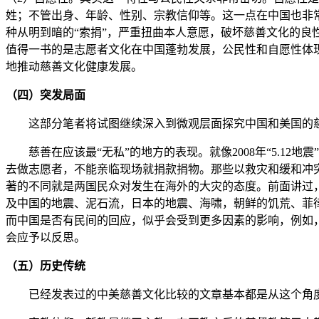
姓；不管出身、年龄、性别、宗教信仰等。这一点在中国也非
种从明到暗的“索捐”，严重扭曲本人意愿，破坏慈善文化的良性
值得一书的是志愿者文化在中国蓬勃发展，公民性和自愿性体现
地推动慈善文化健康发展。
（四）突发局面
这部分笔者将试图继续深入到微观层面探究中国和美国的慈
慈善在应该最“无私”的地方的表现。就像2008年“5.12
去做志愿者，不能亲临现场就捐款捐物。那些以救灾和缓和冲
著的不同就是两国民众对发生在海外的大灾的态度。前面讲过
及中国的地震、泥石流，日本的地震、海啸，朝鲜的饥荒、菲
而中国是否有民间的回应，似乎会受到更多因素的影响，例如，2
会应予以反思。
（五）历史传统
已经发表过的中美慈善文化比较的文章基本都是从这个角度