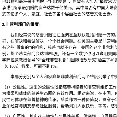
巴菲特和盖茨来中国摆下“巴比晚宴”，希望有人加入“捐赠承诺
承诺”,所承诺捐赠的资产达数千亿美元。其中是否有中国大陆富豪尚
式等诸多个人、家庭、社会等各个层面社会的慈善文化因素。
2.非营利部门的维度。
我们经常说的慈善捐赠往往强调甚至默认是指捐赠一方的。
群，在解决和尝试解决一个个社会问题。在美国主要是非营利
有这些“做事的”的机构，慈善也就不存在。美国的这个非营利部
例，整个慈善部门会达到8%强。还有一个数字也可以说明美国非
学萨拉蒙教授领导的“全球非营利部门国际指数研究”涵盖了40
（0.16%）看来，可能不到1%。
本部分分别从个人和家庭与非营利部门两个维度列举了中美
（1）公民性。这里的公民性既指慈善捐赠者和非营利组织工
为桥梁和载体的慈善生态圈的有效作用。相对来说，在中国，由
民性还体现在慈善精神的传承。慈善作为一种价值观，贯穿于
业余经常与朋友参与社区服务；帮助到别人很快乐；等等。慈
（2）自愿性。其实这一特性与公民性关系非常密切。自愿性