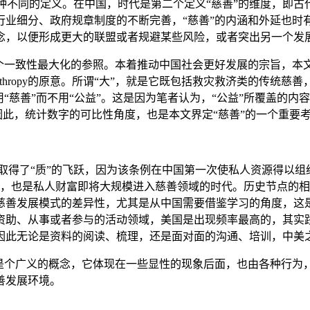
不同的定义。在中国，时代是第二个定义“慈善”的维度，即古
行业细分、政府规章制度的不断完善，“慈善”的内涵和外延也时
念，以便形成更大的联盟或者规避某些风险，或者突出另一个发展
一致性最大化的参照。本着推动中国社会更好发展的宗旨，本文
nthropy的原意。所谓“大”，就是它既包括救灾救济类的传
“慈善”而不用“公益”。这是因为笔者认为，“公益”所覆盖的内容
因此，统计数字的可比性角度，也是本文界定“慈善”的一个重要
取得了“质”的飞跃，因为该条例在中国第一次使私人资源得以组
代，也是私人财富即将大规模进入慈善领域的时代。历史节点的
善发展模式的差异性，尤其是从中国需要借鉴学习的角度，这是第
在资助、从事或者参与的活动领域，美国是出现频率最高的，其实
因此无论是资料的阅读、梳理，还是面对面的沟通、培训，中美
文是个广义的概念，它体现在一些显性的现象后面，也由各种行为
善发展环境。