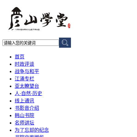
首页
时政评谈
战争与和平
江涌专栏
亚太瞭望台
人·自然·历史
线上通讯
书影音介绍
韩山书院
名师讲坛
为了忘却的纪念