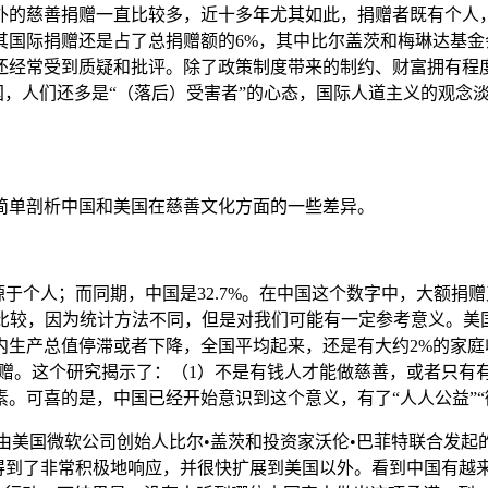
慈善捐赠一直比较多，近十多年尤其如此，捐赠者既有个人，也
其国际捐赠还是占了总捐赠额的6%，其中比尔盖茨和梅琳达基金会
还经常受到质疑和批评。除了政策制度带来的制约、财富拥有程度
中国，人们还多是“（落后）受害者”的心态，国际人道主义的观念
单剖析中国和美国在慈善文化方面的一些差异。
于个人；而同期，中国是32.7%。在中国这个数字中，大额捐赠
与中国比较，因为统计方法不同，但是对我们可能有一定参考意义。
内生产总值停滞或者下降，全国平均起来，还是有大约2%的家
赠。这个研究揭示了：（1）不是有钱人才能做慈善，或者只有
。可喜的是，中国已经开始意识到这个意义，有了“人人公益”“
0年8月4日，由美国微软公司创始人比尔•盖茨和投资家沃伦•巴菲特联
得到了非常积极地响应，并很快扩展到美国以外。看到中国有越来