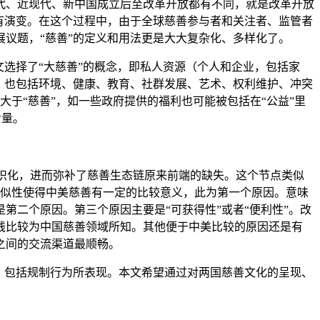
代、近现代、新中国成立后至改革开放都有不同，就是改革开放
有演变。在这个过程中，由于全球慈善参与者和关注者、监管者
议题，“慈善”的定义和用法更是大大复杂化、多样化了。
选择了“大慈善”的概念，即私人资源（个人和企业，包括家
统慈善，也包括环境、健康、教育、社群发展、艺术、权利维护、冲突
大于“慈善”，如一些政府提供的福利也可能被包括在“公益”里
考量。
织化，进而弥补了慈善生态链原来前端的缺失。这个节点类似
相似性使得中美慈善有一定的比较意义，此为第一个原因。意味
二个原因。第三个原因主要是“可获得性”或者“便利性”。改
践比较为中国慈善领域所知。其他便于中美比较的原因还是有
之间的交流渠道最顺畅。
，包括规制行为所表现。本文希望通过对两国慈善文化的呈现、