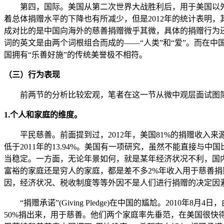
第四，国际。美国从第二次世界大战胜利后，用于美国以外的
着总体捐赠水平的下降也有所减少，但是2012年的统计表明，
成对比的是中国向海外的慈善捐赠微乎其微，具体的捐赠行为
词的英文是由两个词根组合而成的——“人类”和“爱”。而在
国拥有“乐善好施”的传统美誉极不相符。
（三）行为表现
前两节的分析比较宏观，笔者在这一节从微中观层面试图简
1.个人和家庭的维度。
平民慈善。前面提到过，2012年，美国81%的捐赠收入来源
低于2011年的13.94%。美国有一项研究，虽然不能直接
当稳定。一方面，无论年景如何，就是某年经济状况不利，国
富裕的家庭还是穷人的家庭，都是差不多2%年收入用于慈善捐
因，经济状况、税收制度等等外因不是人们进行捐赠的决定因素
“捐赠承诺”(Giving Pledge)在中国的尴尬。201
50%捐出来，用于慈善。他们两个家庭率先垂范，在美国很快