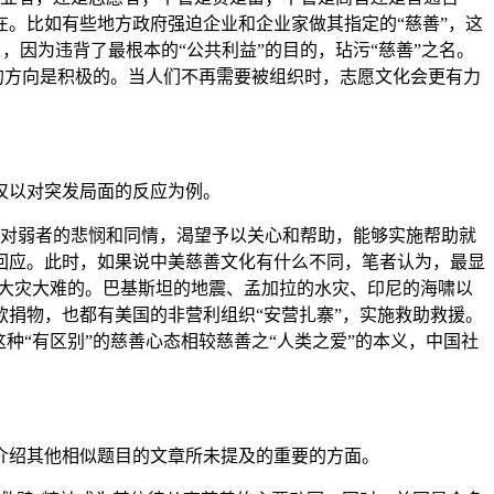
。比如有些地方政府强迫企业和企业家做其指定的“慈善”，这
，因为违背了最根本的“公共利益”的目的，玷污“慈善”之名。
的方向是积极的。当人们不再需要被组织时，志愿文化会更有力
仅以对突发局面的反应为例。
人类对弱者的悲悯和同情，渴望予以关心和帮助，能够实施帮助就
回应。此时，如果说中美慈善文化有什么不同，笔者认为，最显
对大灾大难的。巴基斯坦的地震、孟加拉的水灾、印尼的海啸以
捐物，也都有美国的非营利组织“安营扎寨”，实施救助救援。
种“有区别”的慈善心态相较慈善之“人类之爱”的本义，中国社
绍其他相似题目的文章所未提及的重要的方面。