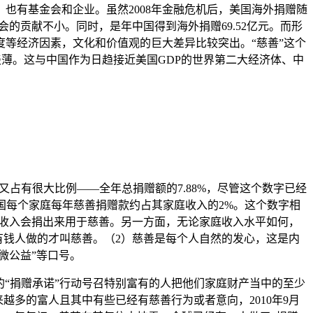
有基金会和企业。虽然2008年金融危机后，美国海外捐赠随
的贡献不小。同时，是年中国得到海外捐赠69.52亿元。而形
等经济因素，文化和价值观的巨大差异比较突出。“慈善”这个
淡薄。这与中国作为日趋接近美国GDP的世界第二大经济体、中
又占有很大比例——全年总捐赠额的7.88%，尽管这个数字已经
美国每个家庭每年慈善捐赠款约占其家庭收入的2%。这个数字相
庭收入会捐出来用于慈善。另一方面，无论家庭收入水平如何，
有钱人做的才叫慈善。（2）慈善是每个人自然的发心，这是内
微公益”等口号。
合发起的“捐赠承诺”行动号召特别富有的人把他们家庭财产当中的至少
越多的富人且其中有些已经有慈善行为或者意向，2010年9月