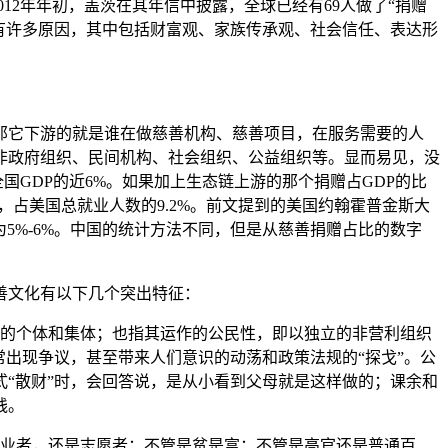
12年年初，盖茨在其年信中披露，全球已经有69人做了“捐赠
遇的尴尬有许多原因，其中包括财富观、家族传承观、社会信任、表达形
它下游的就是谁在做慈善机构、慈善项目，在服务需要的人
非政府组织、民间机构、社会组织、公益组织等。显而易见，没
国GDP的近6%。如果加上生态链上游的那个捐赠占GDP的比
，占美国总就业人数的9.2%。前文提到的美国约翰霍普金斯大
为5%-6%。中国的统计方法不同，但是从慈善捐赠占比的数字
善文化有以下几个突出特征：
任的个体和集体；也指其运作的公民性，即以独立的非营利组织
出现争议，甚至带来人们意识的动荡和政策法规的“探戈”。公
“散财”时，会回答说，是从小看到父母就是这样做的；课余和
践。
从业者，还是志愿者；不管是贫是富；不管是高官还是普通百