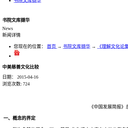
书院文库撷华
书院文库撷华
News
新闻详情
您现在的位置：
首页
→
书院文库撷华
→
《理解文化论
中美慈善文化比较
日期：
2015-04-16
浏览次数:
724
《中国发展简报》
一、概念的界定