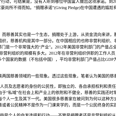
”行动，可结果是，没有人听到哪位中国富人做出这项承诺。到20
所不得而知。“捐赠承诺”(Giving Pledge)在中国遭
而慈善其实也是一个生态，捐赠处于上游，从资金流向来讲，那
组织，慈善机构是其中一部分。在中国相应的也称非营利组织、
门是一个非常强大的“产业”。2012年美国非营利部门的产值占全
营利组织的规模有多大。2012年在非营利组织供职的工作人员
多个国家的数据（不包括中国），平均非营利部门产值占比GDP
两国慈善领域的一些现象。透过这些现象，笔者认为美国的慈
作人员及志愿者的身份的公民性，即独立的、各自承担权利和责
于“私域”在社会上和产业上的依附和不健全，慈善的实践还时常
每个人一生及其下一代。美国很多慈善家在被问到为何以这种方式
善或者公民精神不是作为一门课来学的，而是一个公民终身的实
是指是个人的自发选择和行动——不管是捐赠者还是非营利组织