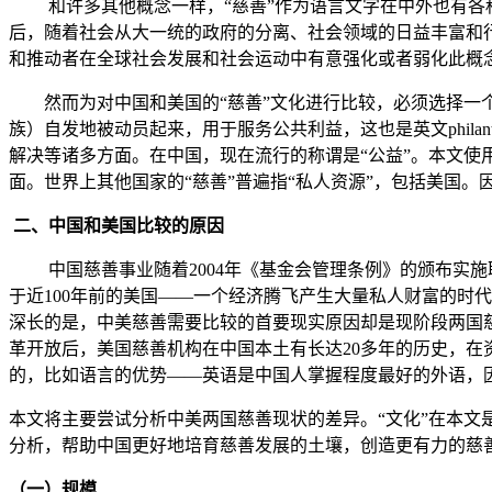
和许多其他概念一样，“慈善”作为语言文字在中外也有各种
后，随着社会从大一统的政府的分离、社会领域的日益丰富和
和推动者在全球社会发展和社会运动中有意强化或者弱化此概
然而为对中国和美国的“慈善”文化进行比较，必须选择一个
族）自发地被动员起来，用于服务公共利益，这也是英文phila
解决等诸多方面。在中国，现在流行的称谓是“公益”。本文使用
面。世界上其他国家的“慈善”普遍指“私人资源”，包括美国。
二、中国和美国比较的原因
中国慈善事业随着2004年《基金会管理条例》的颁布实施
于近100年前的美国——一个经济腾飞产生大量私人财富的时
深长的是，中美慈善需要比较的首要现实原因却是现阶段两国慈
革开放后，美国慈善机构在中国本土有长达20多年的历史，
的，比如语言的优势——英语是中国人掌握程度最好的外语，
本文将主要尝试分析中美两国慈善现状的差异。“文化”在本
分析，帮助中国更好地培育慈善发展的土壤，创造更有力的慈
（一）规模