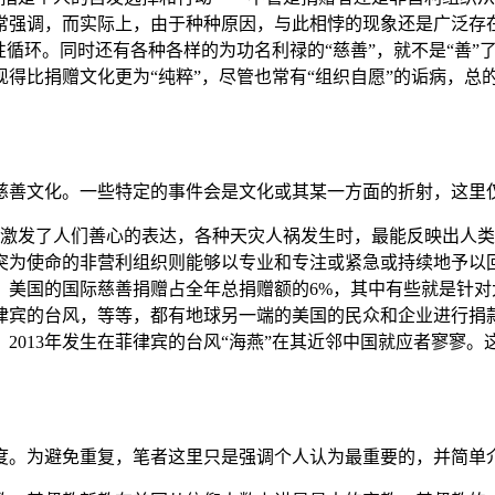
常强调，而实际上，由于种种原因，与此相悖的现象还是广泛存在
循环。同时还有各种各样的为功名利禄的“慈善”，就不是“善”了
得比捐赠文化更为“纯粹”，尽管也常有“组织自愿”的诟病，总
善文化。一些特定的事件会是文化或其某一方面的折射，这里
地震”激发了人们善心的表达，各种天灾人祸发生时，最能反映出
突为使命的非营利组织则能够以专业和专注或紧急或持续地予以
，美国的国际慈善捐赠占全年总捐赠额的6%，其中有些就是针
律宾的台风，等等，都有地球另一端的美国的民众和企业进行捐款
013年发生在菲律宾的台风“海燕”在其近邻中国就应者寥寥。这
。为避免重复，笔者这里只是强调个人认为最重要的，并简单介