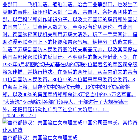
业部门——飞机制造、船舶制造、冶金工业等部门，也发生了
类似的事件。镇压也扩大到了工会、共青团、各社会团体的干
部，以至科学和创作知识分子，以及共产国际的职员和外国党
的同志等等。其牵连人数之多，至今没有确切定论。与此同
时，德国纳粹间谍机关利用苏联大清洗，玩了一手离间计。借
助弥漫苏联全国上下的怀疑和告密气氛，纳粹分子伪造文件，
制造了苏联副国防人民委员图哈切夫斯基元帅，以及其同僚与
德国军部秘密联络的反间计。不明真相的斯大林借此下令，在
1937年6月将图哈切夫斯基在内的苏联7位最著名的军区司令级
将领逮捕，并执行枪决。在随后的两年间，从军内消失的共有
11位副国防人民委员，80位中的75位最高军事委员会委员，8
位海军上将，尚存4位中的两位元帅，16位中的14位军级将
领，以及90％的集团军将领和总计8万名当中的3.5万名军官。
“大清洗” 运动除对各部门领导人、干部进行了大规模镇压
外，还把镇压行动推广到了社会广大阶层中。1...
[
2024
-
09
-
27
]
普京都惊叹：泰国流亡女总理变成...