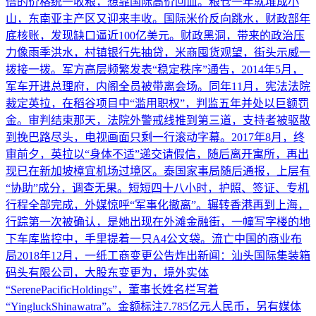
倍的价格统一收粮，想靠国际高价回血。粮仓一年就堆成小
山，东南亚主产区又迎来丰收。国际米价反向跳水，财政部年
底核账，发现缺口逼近100亿美元。财政黑洞，带来的政治压
力像雨季洪水，村镇银行先抽贷，米商囤货观望，街头示威一
拨接一拨。军方高层频繁发表“稳定秩序”通告，2014年5月，
军车开进总理府，内阁全员被带离会场。同年11月，宪法法院
裁定英拉，在稻谷项目中“滥用职权”，判监五年并处以巨额罚
金。审判结束那天，法院外警戒线推到第三道，支持者被驱散
到挽巴路尽头，电视画面只剩一行滚动字幕。2017年8月，终
审前夕，英拉以“身体不适”递交请假信，随后离开寓所，再出
现已在新加坡樟宜机场过境区。泰国家事局随后通报，上层有
“协助”成分，调查无果。短短四十八小时，护照、签证、专机
行程全部完成，外媒惊呼“军事化撤离”。辗转香港再到上海，
行踪第一次被确认，是她出现在外滩金融街，一幢写字楼的地
下车库监控中，手里提着一只A4公文袋。流亡中国的商业布
局2018年12月，一纸工商变更公告炸出新闻：汕头国际集装箱
码头有限公司，大股东变更为，境外实体
“SerenePacificHoldings”，董事长姓名栏写着
“YingluckShinawatra”。金额标注7.785亿元人民币，另有媒体