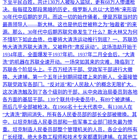
下至平民百姓，共计130万人被投入监狱，更有68万人惨遭枪
决。每每提及那段黑暗的历史，俄罗斯人总以“大恐怖”来形容
30年代中后期的岁月。而这一切的始作俑者，便是苏联当时的
最高领导人——斯大林。这也是他后世被称之为“独裁者”的来
源。那么，30年代中后期苏联究竟发生了什么？斯大林又为何
不惜犯下如此血债，也要将大清洗运动推行到底？一、苏联恐
怖大清洗苏联大清洗，又被称作“肃反运动”。这场浩劫开始于
1934年底，全面爆发于1937年初。1937年二月全会后，“大清
洗”的机器在苏联全速开动。一场突如其来的灾难，降临到了
苏联各个阶层头上。千百万经济干部、党政军干部进行大撤
换、大逮捕，第一个五年计划期间提拔上来的新人，全面接管
苏联党政军各部门。“反对派”和“人民敌人”的概念无限扩大。
这次清洗触及到了各个级别的干部，从中央政治局委员到各地
各方面的基层干部。139个联共中央委员中，有89个被逮捕，
而后几乎全部被枪决。在1966名十七大代表中，有1108人在
“大清洗”期间消失，所有各人民委员部的部长全部被撤换。其
中，以坦克制造人民委员部和一些军事工业部门损失最为惨
重。坦克制造人民委员部整个管理机关的人员，各企业的所有
厂长经理，绝大多数工程师和技术专家都遭到逮捕。在其他工