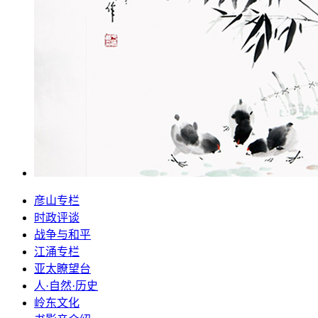
彦山专栏
时政评谈
战争与和平
江涌专栏
亚太瞭望台
人·自然·历史
岭东文化