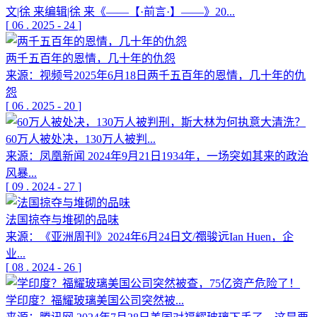
文|徐 来编辑|徐 来《——【·前言·】——》20...
[
06
.
2025
-
24
]
两千五百年的恩情，几十年的仇怨
来源：视频号2025年6月18日两千五百年的恩情，几十年的仇
怨
[
06
.
2025
-
20
]
60万人被处决，130万人被判...
来源：凤凰新闻 2024年9月21日1934年，一场突如其来的政治
风暴...
[
09
.
2024
-
27
]
法国掠夺与堆砌的品味
来源：《亚洲周刊》2024年6月24日文/禤骏远Ian Huen，企
业...
[
08
.
2024
-
26
]
学印度？福耀玻璃美国公司突然被...