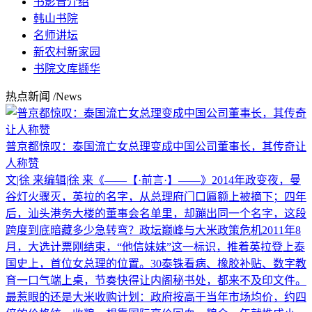
书影音介绍
韩山书院
名师讲坛
新农村新家园
书院文库撷华
热点新闻
/News
普京都惊叹：泰国流亡女总理变成中国公司董事长，其传奇让
人称赞
文|徐 来编辑|徐 来《——【·前言·】——》2014年政变夜，曼
谷灯火骤灭，英拉的名字，从总理府门口匾额上被摘下；四年
后，汕头港务大楼的董事会名单里，却蹦出同一个名字，这段
跨度到底暗藏多少急转弯？政坛巅峰与大米政策危机2011年8
月，大选计票刚结束，“他信妹妹”这一标识，推着英拉登上泰
国史上，首位女总理的位置。30泰铢看病、橡胶补贴、数字教
育一口气端上桌，节奏快得让内阁秘书处，都来不及印文件。
最惹眼的还是大米收购计划：政府按高于当年市场均价，约四