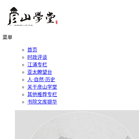
菜单
首页
时政评谈
江涌专栏
亚太瞭望台
人·自然·历史
关于彦山学堂
其他推荐专栏
书院文库撷华