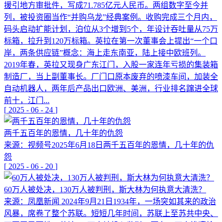
援引地方审批件，写成71.785亿元人民币。两组数字至今并
列，被投资圈当作“并购乌龙”经典案例。收购完成三个月内，
码头启动扩能计划，泊位从3个增到5个，年设计吞吐量从75万
标箱，拉升到120万标箱。英拉在第一次董事会上提出“一个口
岸，两条供应链”概念：海上走东南亚，陆上接中欧班列。
2019年春，英拉又现身广东江门，入股一家连年亏损的集装箱
制造厂，当上副董事长。厂门口原本废弃的喷漆车间，加装全
自动机器人，两年后产品出口欧洲、美洲，行业排名蹿进全球
前十，江门...
[
2025
-
06
-
24
]
两千五百年的恩情，几十年的仇怨
来源：视频号2025年6月18日两千五百年的恩情，几十年的仇
怨
[
2025
-
06
-
20
]
60万人被处决，130万人被判刑，斯大林为何执意大清洗？
来源：凤凰新闻 2024年9月21日1934年，一场突如其来的政治
风暴，席卷了整个苏联。短短几年时间，苏联上至苏共中央、